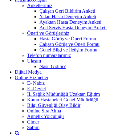
Anketlerimiz
Çalışan Geri Bildirim Anketi
Yatan Hasta Deneyim Anketi
Ayaktan Hasta Deneyim Anketi
Acil Servis Hasta Deneyim Anketi
Öneri ve Görüşleriniz
Hasta Görüş ve Öneri Formu
Çalışan Görüş ve Öneri Formu
Genel Bilgi ve İletişim Formu
Telefon numaralarımız
Ulaşım
Nasıl Gidilir?
Dijital Medya
Online Hizmetler
E- Nabız
E -Devlet
İL Sağlık Müdürlüğü Uzaktan Eğitim
Kamu Hastaneleri Genel Müdürlüğü
Bilgi Güvenliği Olay Bildir
Online Sıra Alma
Annelik Yolculuğu
Cimer
Sabim