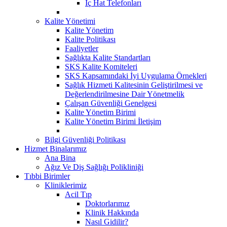
İç Hat Telefonları
Kalite Yönetimi
Kalite Yönetim
Kalite Politikası
Faaliyetler
Sağlıkta Kalite Standartları
SKS Kalite Komiteleri
SKS Kapsamındaki İyi Uygulama Örnekleri
Sağlık Hizmeti Kalitesinin Geliştirilmesi ve
Değerlendirilmesine Dair Yönetmelik
Çalışan Güvenliği Genelgesi
Kalite Yönetim Birimi
Kalite Yönetim Birimi İletişim
Bilgi Güvenliği Politikası
Hizmet Binalarımız
Ana Bina
Ağız Ve Diş Sağlığı Polikliniği
Tıbbi Birimler
Kliniklerimiz
Acil Tıp
Doktorlarımız
Klinik Hakkında
Nasıl Gidilir?