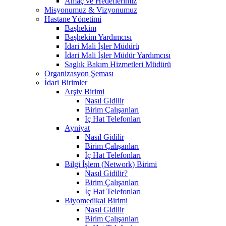
Amaç ve Hedeflerimiz
Misyonumuz & Vizyonumuz
Hastane Yönetimi
Başhekim
Başhekim Yardımcısı
İdari Mali İşler Müdürü
İdari Mali İşler Müdür Yardımcısı
Saglık Bakım Hizmetleri Müdürü
Organizasyon Şeması
İdari Birimler
Arşiv Birimi
Nasıl Gidilir
Birim Çalışanları
İç Hat Telefonları
Ayniyat
Nasıl Gidilir
Birim Çalışanları
İç Hat Telefonları
Bilgi İşlem (Network) Birimi
Nasıl Gidilir?
Birim Çalışanları
İç Hat Telefonları
Biyomedikal Birimi
Nasıl Gidilir
Birim Çalışanları