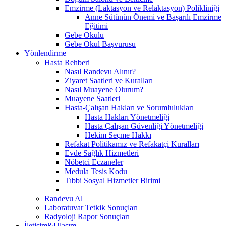
Emzirme (Laktasyon ve Relaktasyon) Polikliniği
Anne Sütünün Önemi ve Başarılı Emzirme
Eğitimi
Gebe Okulu
Gebe Okul Başvurusu
Yönlendirme
Hasta Rehberi
Nasıl Randevu Alınır?
Ziyaret Saatleri ve Kuralları
Nasıl Muayene Olurum?
Muayene Saatleri
Hasta-Çalışan Hakları ve Sorumlulukları
Hasta Hakları Yönetmeliği
Hasta Çalışan Güvenliği Yönetmeliği
Hekim Seçme Hakkı
Refakat Politikamız ve Refakatçi Kuralları
Evde Sağlık Hizmetleri
Nöbetci Eczaneler
Medula Tesis Kodu
Tıbbi Sosyal Hizmetler Birimi
Randevu Al
Laboratuvar Tetkik Sonuçları
Radyoloji Rapor Sonuçları
İletişim&Ulaşım