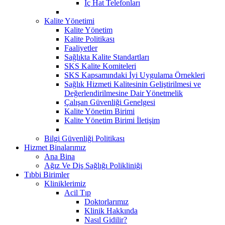
İç Hat Telefonları
Kalite Yönetimi
Kalite Yönetim
Kalite Politikası
Faaliyetler
Sağlıkta Kalite Standartları
SKS Kalite Komiteleri
SKS Kapsamındaki İyi Uygulama Örnekleri
Sağlık Hizmeti Kalitesinin Geliştirilmesi ve
Değerlendirilmesine Dair Yönetmelik
Çalışan Güvenliği Genelgesi
Kalite Yönetim Birimi
Kalite Yönetim Birimi İletişim
Bilgi Güvenliği Politikası
Hizmet Binalarımız
Ana Bina
Ağız Ve Diş Sağlığı Polikliniği
Tıbbi Birimler
Kliniklerimiz
Acil Tıp
Doktorlarımız
Klinik Hakkında
Nasıl Gidilir?