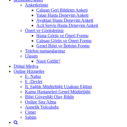
Anketlerimiz
Çalışan Geri Bildirim Anketi
Yatan Hasta Deneyim Anketi
Ayaktan Hasta Deneyim Anketi
Acil Servis Hasta Deneyim Anketi
Öneri ve Görüşleriniz
Hasta Görüş ve Öneri Formu
Çalışan Görüş ve Öneri Formu
Genel Bilgi ve İletişim Formu
Telefon numaralarımız
Ulaşım
Nasıl Gidilir?
Dijital Medya
Online Hizmetler
E- Nabız
E -Devlet
İL Sağlık Müdürlüğü Uzaktan Eğitim
Kamu Hastaneleri Genel Müdürlüğü
Bilgi Güvenliği Olay Bildir
Online Sıra Alma
Annelik Yolculuğu
Cimer
Sabim