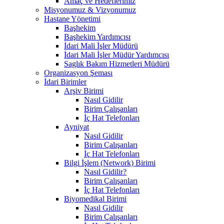
Amaç ve Hedeflerimiz
Misyonumuz & Vizyonumuz
Hastane Yönetimi
Başhekim
Başhekim Yardımcısı
İdari Mali İşler Müdürü
İdari Mali İşler Müdür Yardımcısı
Saglık Bakım Hizmetleri Müdürü
Organizasyon Şeması
İdari Birimler
Arşiv Birimi
Nasıl Gidilir
Birim Çalışanları
İç Hat Telefonları
Ayniyat
Nasıl Gidilir
Birim Çalışanları
İç Hat Telefonları
Bilgi İşlem (Network) Birimi
Nasıl Gidilir?
Birim Çalışanları
İç Hat Telefonları
Biyomedikal Birimi
Nasıl Gidilir
Birim Çalışanları