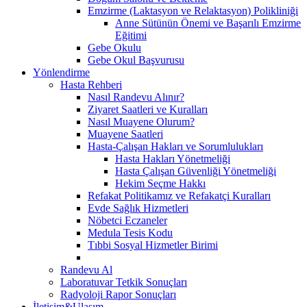
Emzirme (Laktasyon ve Relaktasyon) Polikliniği
Anne Sütünün Önemi ve Başarılı Emzirme
Eğitimi
Gebe Okulu
Gebe Okul Başvurusu
Yönlendirme
Hasta Rehberi
Nasıl Randevu Alınır?
Ziyaret Saatleri ve Kuralları
Nasıl Muayene Olurum?
Muayene Saatleri
Hasta-Çalışan Hakları ve Sorumlulukları
Hasta Hakları Yönetmeliği
Hasta Çalışan Güvenliği Yönetmeliği
Hekim Seçme Hakkı
Refakat Politikamız ve Refakatçi Kuralları
Evde Sağlık Hizmetleri
Nöbetci Eczaneler
Medula Tesis Kodu
Tıbbi Sosyal Hizmetler Birimi
Randevu Al
Laboratuvar Tetkik Sonuçları
Radyoloji Rapor Sonuçları
İletişim&Ulaşım