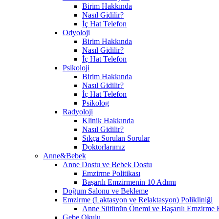
Birim Hakkında
Nasıl Gidilir?
İç Hat Telefon
Odyoloji
Birim Hakkında
Nasıl Gidilir?
İç Hat Telefon
Psikoloji
Birim Hakkında
Nasıl Gidilir?
İç Hat Telefon
Psikolog
Radyoloji
Klinik Hakkında
Nasıl Gidilir?
Sıkça Sorulan Sorular
Doktorlarımız
Anne&Bebek
Anne Dostu ve Bebek Dostu
Emzirme Politikası
Başarılı Emzirmenin 10 Adımı
Doğum Salonu ve Bekleme
Emzirme (Laktasyon ve Relaktasyon) Polikliniği
Anne Sütünün Önemi ve Başarılı Emzirme E
Gebe Okulu