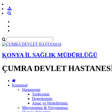
KONYA İL SAĞLIK MÜDÜRLÜĞÜ
ÇUMRA DEVLET HASTANES
Kurumsal
Hastanemiz
Tarihcemiz
Degerlerimiz
Amaç ve Hedeflerimiz
Misyonumuz & Vizyonumuz