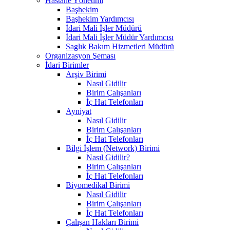
Hastane Yönetimi
Başhekim
Başhekim Yardımcısı
İdari Mali İşler Müdürü
İdari Mali İşler Müdür Yardımcısı
Saglık Bakım Hizmetleri Müdürü
Organizasyon Şeması
İdari Birimler
Arşiv Birimi
Nasıl Gidilir
Birim Çalışanları
İç Hat Telefonları
Ayniyat
Nasıl Gidilir
Birim Çalışanları
İç Hat Telefonları
Bilgi İşlem (Network) Birimi
Nasıl Gidilir?
Birim Çalışanları
İç Hat Telefonları
Biyomedikal Birimi
Nasıl Gidilir
Birim Çalışanları
İç Hat Telefonları
Çalışan Hakları Birimi