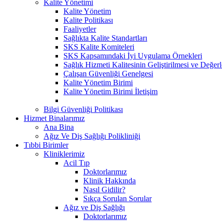
Kalite Yönetimi
Kalite Yönetim
Kalite Politikası
Faaliyetler
Sağlıkta Kalite Standartları
SKS Kalite Komiteleri
SKS Kapsamındaki İyi Uygulama Örnekleri
Sağlık Hizmeti Kalitesinin Geliştirilmesi ve Değer
Çalışan Güvenliği Genelgesi
Kalite Yönetim Birimi
Kalite Yönetim Birimi İletişim
Bilgi Güvenliği Politikası
Hizmet Binalarımız
Ana Bina
Ağız Ve Diş Sağlığı Polikliniği
Tıbbi Birimler
Kliniklerimiz
Acil Tıp
Doktorlarımız
Klinik Hakkında
Nasıl Gidilir?
Sıkça Sorulan Sorular
Ağız ve Diş Sağlığı
Doktorlarımız