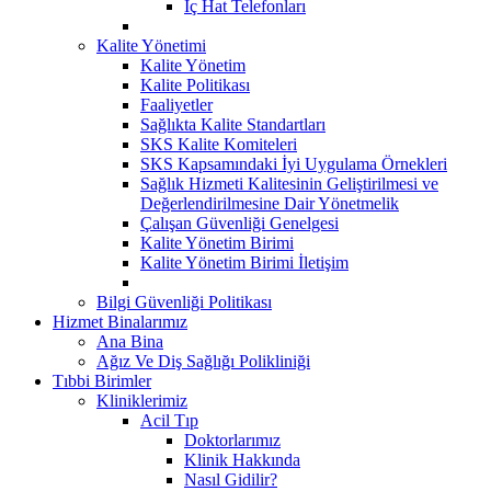
İç Hat Telefonları
Kalite Yönetimi
Kalite Yönetim
Kalite Politikası
Faaliyetler
Sağlıkta Kalite Standartları
SKS Kalite Komiteleri
SKS Kapsamındaki İyi Uygulama Örnekleri
Sağlık Hizmeti Kalitesinin Geliştirilmesi ve
Değerlendirilmesine Dair Yönetmelik
Çalışan Güvenliği Genelgesi
Kalite Yönetim Birimi
Kalite Yönetim Birimi İletişim
Bilgi Güvenliği Politikası
Hizmet Binalarımız
Ana Bina
Ağız Ve Diş Sağlığı Polikliniği
Tıbbi Birimler
Kliniklerimiz
Acil Tıp
Doktorlarımız
Klinik Hakkında
Nasıl Gidilir?