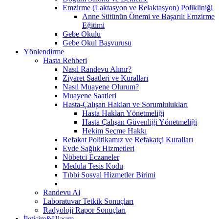
Emzirme (Laktasyon ve Relaktasyon) Polikliniği
Anne Sütünün Önemi ve Başarılı Emzirme
Eğitimi
Gebe Okulu
Gebe Okul Başvurusu
Yönlendirme
Hasta Rehberi
Nasıl Randevu Alınır?
Ziyaret Saatleri ve Kuralları
Nasıl Muayene Olurum?
Muayene Saatleri
Hasta-Çalışan Hakları ve Sorumlulukları
Hasta Hakları Yönetmeliği
Hasta Çalışan Güvenliği Yönetmeliği
Hekim Seçme Hakkı
Refakat Politikamız ve Refakatçi Kuralları
Evde Sağlık Hizmetleri
Nöbetci Eczaneler
Medula Tesis Kodu
Tıbbi Sosyal Hizmetler Birimi
Randevu Al
Laboratuvar Tetkik Sonuçları
Radyoloji Rapor Sonuçları
İletişim&Ulaşım