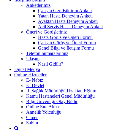
Anketlerimiz
Çalışan Geri Bildirim Anketi
Yatan Hasta Deneyim Anketi
Ayaktan Hasta Deneyim Anketi
Acil Servis Hasta Deneyim Anketi
Öneri ve Görüşleriniz
Hasta Görüş ve Öneri Formu
Çalışan Görüş ve Öneri Formu
Genel Bilgi ve İletişim Formu
Telefon numaralarımız
Ulaşım
Nasıl Gidilir?
Dijital Medya
Online Hizmetler
E- Nabız
E -Devlet
İL Sağlık Müdürlüğü Uzaktan Eğitim
Kamu Hastaneleri Genel Müdürlüğü
Bilgi Güvenliği Olay Bildir
Online Sıra Alma
Annelik Yolculuğu
Cimer
Sabim