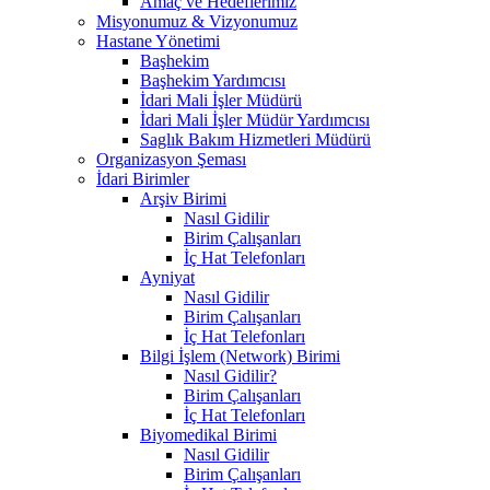
Amaç ve Hedeflerimiz
Misyonumuz & Vizyonumuz
Hastane Yönetimi
Başhekim
Başhekim Yardımcısı
İdari Mali İşler Müdürü
İdari Mali İşler Müdür Yardımcısı
Saglık Bakım Hizmetleri Müdürü
Organizasyon Şeması
İdari Birimler
Arşiv Birimi
Nasıl Gidilir
Birim Çalışanları
İç Hat Telefonları
Ayniyat
Nasıl Gidilir
Birim Çalışanları
İç Hat Telefonları
Bilgi İşlem (Network) Birimi
Nasıl Gidilir?
Birim Çalışanları
İç Hat Telefonları
Biyomedikal Birimi
Nasıl Gidilir
Birim Çalışanları