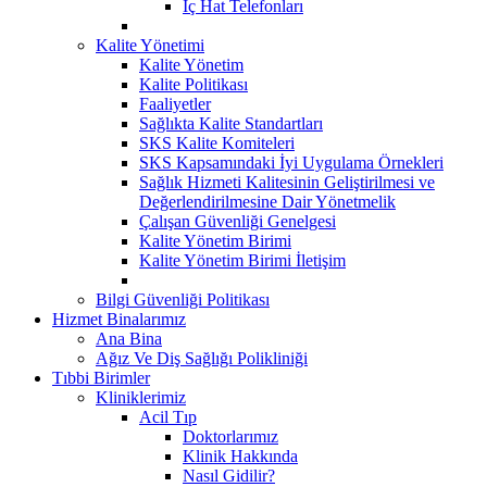
İç Hat Telefonları
Kalite Yönetimi
Kalite Yönetim
Kalite Politikası
Faaliyetler
Sağlıkta Kalite Standartları
SKS Kalite Komiteleri
SKS Kapsamındaki İyi Uygulama Örnekleri
Sağlık Hizmeti Kalitesinin Geliştirilmesi ve
Değerlendirilmesine Dair Yönetmelik
Çalışan Güvenliği Genelgesi
Kalite Yönetim Birimi
Kalite Yönetim Birimi İletişim
Bilgi Güvenliği Politikası
Hizmet Binalarımız
Ana Bina
Ağız Ve Diş Sağlığı Polikliniği
Tıbbi Birimler
Kliniklerimiz
Acil Tıp
Doktorlarımız
Klinik Hakkında
Nasıl Gidilir?