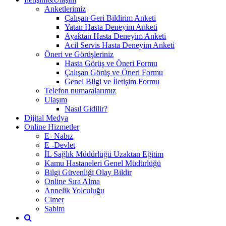
Anketlerimiz
Çalışan Geri Bildirim Anketi
Yatan Hasta Deneyim Anketi
Ayaktan Hasta Deneyim Anketi
Acil Servis Hasta Deneyim Anketi
Öneri ve Görüşleriniz
Hasta Görüş ve Öneri Formu
Çalışan Görüş ve Öneri Formu
Genel Bilgi ve İletişim Formu
Telefon numaralarımız
Ulaşım
Nasıl Gidilir?
Dijital Medya
Online Hizmetler
E- Nabız
E -Devlet
İL Sağlık Müdürlüğü Uzaktan Eğitim
Kamu Hastaneleri Genel Müdürlüğü
Bilgi Güvenliği Olay Bildir
Online Sıra Alma
Annelik Yolculuğu
Cimer
Sabim