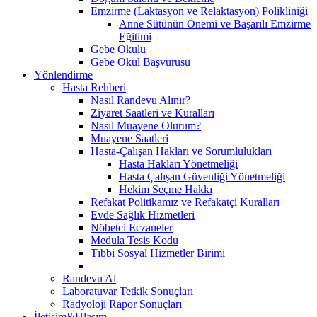
Emzirme (Laktasyon ve Relaktasyon) Polikliniği
Anne Sütünün Önemi ve Başarılı Emzirme
Eğitimi
Gebe Okulu
Gebe Okul Başvurusu
Yönlendirme
Hasta Rehberi
Nasıl Randevu Alınır?
Ziyaret Saatleri ve Kuralları
Nasıl Muayene Olurum?
Muayene Saatleri
Hasta-Çalışan Hakları ve Sorumlulukları
Hasta Hakları Yönetmeliği
Hasta Çalışan Güvenliği Yönetmeliği
Hekim Seçme Hakkı
Refakat Politikamız ve Refakatçi Kuralları
Evde Sağlık Hizmetleri
Nöbetci Eczaneler
Medula Tesis Kodu
Tıbbi Sosyal Hizmetler Birimi
Randevu Al
Laboratuvar Tetkik Sonuçları
Radyoloji Rapor Sonuçları
İletişim&Ulaşım