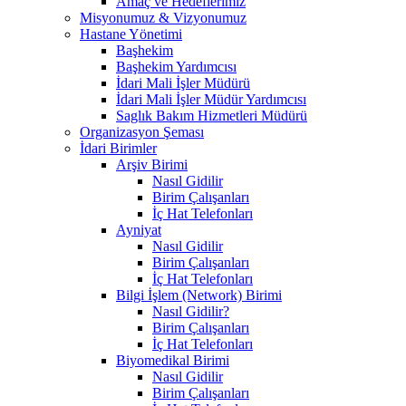
Amaç ve Hedeflerimiz
Misyonumuz & Vizyonumuz
Hastane Yönetimi
Başhekim
Başhekim Yardımcısı
İdari Mali İşler Müdürü
İdari Mali İşler Müdür Yardımcısı
Saglık Bakım Hizmetleri Müdürü
Organizasyon Şeması
İdari Birimler
Arşiv Birimi
Nasıl Gidilir
Birim Çalışanları
İç Hat Telefonları
Ayniyat
Nasıl Gidilir
Birim Çalışanları
İç Hat Telefonları
Bilgi İşlem (Network) Birimi
Nasıl Gidilir?
Birim Çalışanları
İç Hat Telefonları
Biyomedikal Birimi
Nasıl Gidilir
Birim Çalışanları