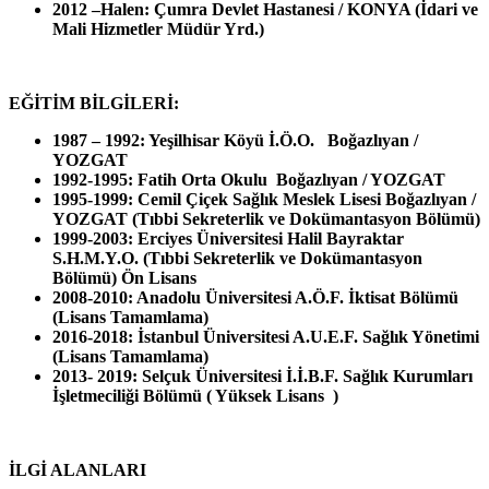
2012 –Halen: Çumra Devlet Hastanesi / KONYA (İdari ve
Mali Hizmetler Müdür Yrd.)
EĞİTİM BİLGİLERİ:
1987 – 1992: Yeşilhisar Köyü İ.Ö.O. Boğazlıyan /
YOZGAT
1992-1995: Fatih Orta Okulu Boğazlıyan / YOZGAT
1995-1999: Cemil Çiçek Sağlık Meslek Lisesi Boğazlıyan /
YOZGAT (Tıbbi Sekreterlik ve Dokümantasyon Bölümü)
1999-2003: Erciyes Üniversitesi Halil Bayraktar
S.H.M.Y.O. (Tıbbi Sekreterlik ve Dokümantasyon
Bölümü) Ön Lisans
2008-2010: Anadolu Üniversitesi A.Ö.F. İktisat Bölümü
(Lisans Tamamlama)
2016-2018: İstanbul Üniversitesi A.U.E.F. Sağlık Yönetimi
(Lisans Tamamlama)
2013- 2019: Selçuk Üniversitesi İ.İ.B.F. Sağlık Kurumları
İşletmeciliği Bölümü ( Yüksek Lisans )
İLGİ ALANLARI