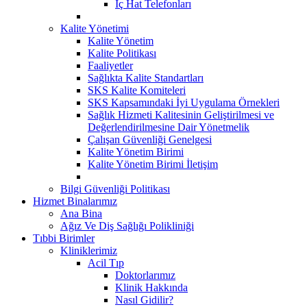
İç Hat Telefonları
Kalite Yönetimi
Kalite Yönetim
Kalite Politikası
Faaliyetler
Sağlıkta Kalite Standartları
SKS Kalite Komiteleri
SKS Kapsamındaki İyi Uygulama Örnekleri
Sağlık Hizmeti Kalitesinin Geliştirilmesi ve
Değerlendirilmesine Dair Yönetmelik
Çalışan Güvenliği Genelgesi
Kalite Yönetim Birimi
Kalite Yönetim Birimi İletişim
Bilgi Güvenliği Politikası
Hizmet Binalarımız
Ana Bina
Ağız Ve Diş Sağlığı Polikliniği
Tıbbi Birimler
Kliniklerimiz
Acil Tıp
Doktorlarımız
Klinik Hakkında
Nasıl Gidilir?