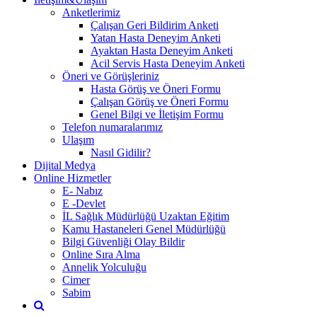
Anketlerimiz
Çalışan Geri Bildirim Anketi
Yatan Hasta Deneyim Anketi
Ayaktan Hasta Deneyim Anketi
Acil Servis Hasta Deneyim Anketi
Öneri ve Görüşleriniz
Hasta Görüş ve Öneri Formu
Çalışan Görüş ve Öneri Formu
Genel Bilgi ve İletişim Formu
Telefon numaralarımız
Ulaşım
Nasıl Gidilir?
Dijital Medya
Online Hizmetler
E- Nabız
E -Devlet
İL Sağlık Müdürlüğü Uzaktan Eğitim
Kamu Hastaneleri Genel Müdürlüğü
Bilgi Güvenliği Olay Bildir
Online Sıra Alma
Annelik Yolculuğu
Cimer
Sabim