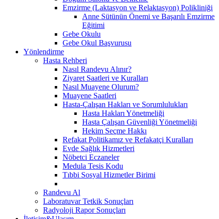
Emzirme (Laktasyon ve Relaktasyon) Polikliniği
Anne Sütünün Önemi ve Başarılı Emzirme
Eğitimi
Gebe Okulu
Gebe Okul Başvurusu
Yönlendirme
Hasta Rehberi
Nasıl Randevu Alınır?
Ziyaret Saatleri ve Kuralları
Nasıl Muayene Olurum?
Muayene Saatleri
Hasta-Çalışan Hakları ve Sorumlulukları
Hasta Hakları Yönetmeliği
Hasta Çalışan Güvenliği Yönetmeliği
Hekim Seçme Hakkı
Refakat Politikamız ve Refakatçi Kuralları
Evde Sağlık Hizmetleri
Nöbetci Eczaneler
Medula Tesis Kodu
Tıbbi Sosyal Hizmetler Birimi
Randevu Al
Laboratuvar Tetkik Sonuçları
Radyoloji Rapor Sonuçları
İletişim&Ulaşım