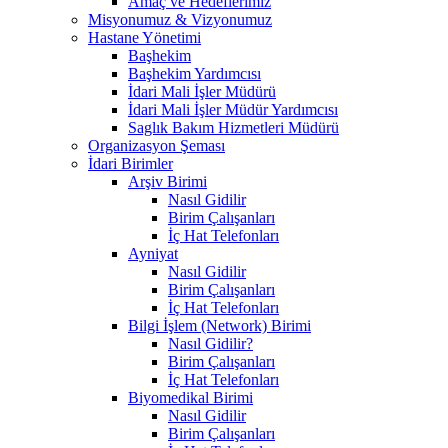
Amaç ve Hedeflerimiz
Misyonumuz & Vizyonumuz
Hastane Yönetimi
Başhekim
Başhekim Yardımcısı
İdari Mali İşler Müdürü
İdari Mali İşler Müdür Yardımcısı
Saglık Bakım Hizmetleri Müdürü
Organizasyon Şeması
İdari Birimler
Arşiv Birimi
Nasıl Gidilir
Birim Çalışanları
İç Hat Telefonları
Ayniyat
Nasıl Gidilir
Birim Çalışanları
İç Hat Telefonları
Bilgi İşlem (Network) Birimi
Nasıl Gidilir?
Birim Çalışanları
İç Hat Telefonları
Biyomedikal Birimi
Nasıl Gidilir
Birim Çalışanları