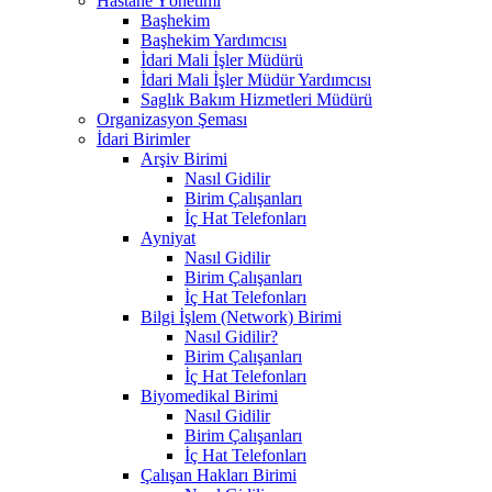
Hastane Yönetimi
Başhekim
Başhekim Yardımcısı
İdari Mali İşler Müdürü
İdari Mali İşler Müdür Yardımcısı
Saglık Bakım Hizmetleri Müdürü
Organizasyon Şeması
İdari Birimler
Arşiv Birimi
Nasıl Gidilir
Birim Çalışanları
İç Hat Telefonları
Ayniyat
Nasıl Gidilir
Birim Çalışanları
İç Hat Telefonları
Bilgi İşlem (Network) Birimi
Nasıl Gidilir?
Birim Çalışanları
İç Hat Telefonları
Biyomedikal Birimi
Nasıl Gidilir
Birim Çalışanları
İç Hat Telefonları
Çalışan Hakları Birimi