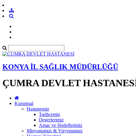
KONYA İL SAĞLIK MÜDÜRLÜĞÜ
ÇUMRA DEVLET HASTANES
Kurumsal
Hastanemiz
Tarihcemiz
Degerlerimiz
Amaç ve Hedeflerimiz
Misyonumuz & Vizyonumuz