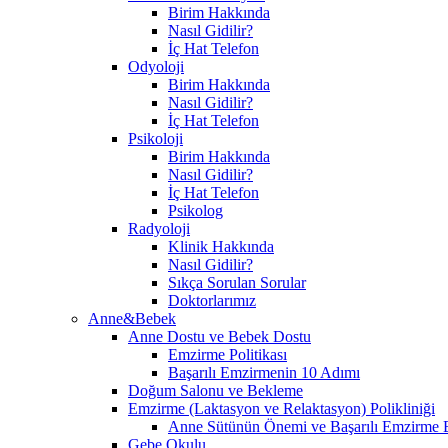
Birim Hakkında
Nasıl Gidilir?
İç Hat Telefon
Odyoloji
Birim Hakkında
Nasıl Gidilir?
İç Hat Telefon
Psikoloji
Birim Hakkında
Nasıl Gidilir?
İç Hat Telefon
Psikolog
Radyoloji
Klinik Hakkında
Nasıl Gidilir?
Sıkça Sorulan Sorular
Doktorlarımız
Anne&Bebek
Anne Dostu ve Bebek Dostu
Emzirme Politikası
Başarılı Emzirmenin 10 Adımı
Doğum Salonu ve Bekleme
Emzirme (Laktasyon ve Relaktasyon) Polikliniği
Anne Sütünün Önemi ve Başarılı Emzirme E
Gebe Okulu