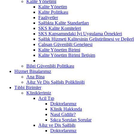
Kalite Yönetimi
Kalite Yönetim
Kalite Politikası
Faaliyetler
Sağlıkta Kalite Standartları
SKS Kalite Komiteleri
SKS Kapsamındaki İyi Uygulama Örnekleri
Sağlık Hizmeti Kalitesinin Geliştirilmesi ve Değer
Çalışan Güvenliği Genelgesi
Kalite Yönetim Birimi
Kalite Yönetim Birimi İletişim
Bilgi Güvenliği Politikası
Hizmet Binalarımız
Ana Bina
Ağız Ve Diş Sağlığı Polikliniği
Tıbbi Birimler
Kliniklerimiz
Acil Tıp
Doktorlarımız
Klinik Hakkında
Nasıl Gidilir?
Sıkça Sorulan Sorular
Ağız ve Diş Sağlığı
Doktorlarımız