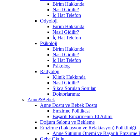
Birim Hakkında
Nasıl Gidilir?
İç Hat Telefon
Odyoloji
Birim Hakkında
Nasıl Gidilir?
İç Hat Telefon
Psikoloji
Birim Hakkında
Nasıl Gidilir?
İç Hat Telefon
Psikolog
Radyoloji
Klinik Hakkında
Nasıl Gidilir?
Sıkça Sorulan Sorular
Doktorlarımız
Anne&Bebek
Anne Dostu ve Bebek Dostu
Emzirme Politikası
Başarılı Emzirmenin 10 Adımı
Doğum Salonu ve Bekleme
Emzirme (Laktasyon ve Relaktasyon) Polikliniği
Anne Sütünün Önemi ve Başarılı Emzirme E
Gebe Okulu