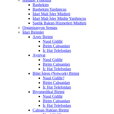
Hastane Yönetimi
Başhekim
Başhekim Yardımcısı
İdari Mali İşler Müdürü
İdari Mali İşler Müdür Yardımcısı
Saglık Bakım Hizmetleri Müdürü
Organizasyon Şeması
İdari Birimler
Arşiv Birimi
Nasıl Gidilir
Birim Çalışanları
İç Hat Telefonları
Ayniyat
Nasıl Gidilir
Birim Çalışanları
İç Hat Telefonları
Bilgi İşlem (Network) Birimi
Nasıl Gidilir?
Birim Çalışanları
İç Hat Telefonları
Biyomedikal Birimi
Nasıl Gidilir
Birim Çalışanları
İç Hat Telefonları
Çalışan Hakları Birimi