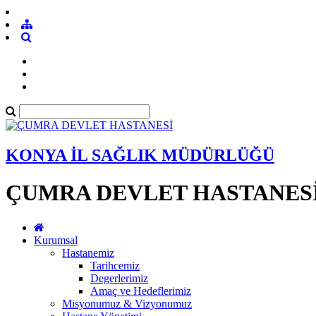
KONYA İL SAĞLIK MÜDÜRLÜĞÜ
ÇUMRA DEVLET HASTANES
Kurumsal
Hastanemiz
Tarihcemiz
Degerlerimiz
Amaç ve Hedeflerimiz
Misyonumuz & Vizyonumuz