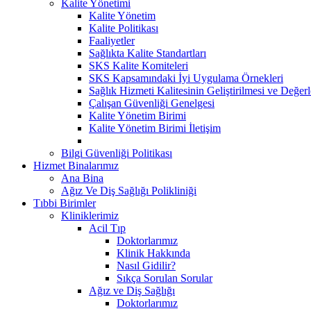
Kalite Yönetimi
Kalite Yönetim
Kalite Politikası
Faaliyetler
Sağlıkta Kalite Standartları
SKS Kalite Komiteleri
SKS Kapsamındaki İyi Uygulama Örnekleri
Sağlık Hizmeti Kalitesinin Geliştirilmesi ve Değer
Çalışan Güvenliği Genelgesi
Kalite Yönetim Birimi
Kalite Yönetim Birimi İletişim
Bilgi Güvenliği Politikası
Hizmet Binalarımız
Ana Bina
Ağız Ve Diş Sağlığı Polikliniği
Tıbbi Birimler
Kliniklerimiz
Acil Tıp
Doktorlarımız
Klinik Hakkında
Nasıl Gidilir?
Sıkça Sorulan Sorular
Ağız ve Diş Sağlığı
Doktorlarımız