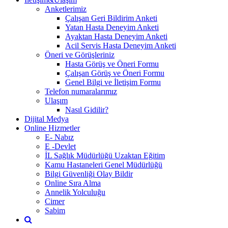
Anketlerimiz
Çalışan Geri Bildirim Anketi
Yatan Hasta Deneyim Anketi
Ayaktan Hasta Deneyim Anketi
Acil Servis Hasta Deneyim Anketi
Öneri ve Görüşleriniz
Hasta Görüş ve Öneri Formu
Çalışan Görüş ve Öneri Formu
Genel Bilgi ve İletişim Formu
Telefon numaralarımız
Ulaşım
Nasıl Gidilir?
Dijital Medya
Online Hizmetler
E- Nabız
E -Devlet
İL Sağlık Müdürlüğü Uzaktan Eğitim
Kamu Hastaneleri Genel Müdürlüğü
Bilgi Güvenliği Olay Bildir
Online Sıra Alma
Annelik Yolculuğu
Cimer
Sabim