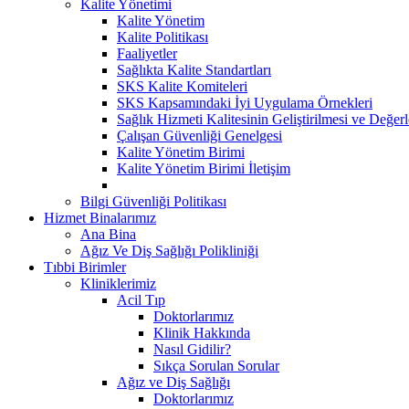
Kalite Yönetimi
Kalite Yönetim
Kalite Politikası
Faaliyetler
Sağlıkta Kalite Standartları
SKS Kalite Komiteleri
SKS Kapsamındaki İyi Uygulama Örnekleri
Sağlık Hizmeti Kalitesinin Geliştirilmesi ve Değer
Çalışan Güvenliği Genelgesi
Kalite Yönetim Birimi
Kalite Yönetim Birimi İletişim
Bilgi Güvenliği Politikası
Hizmet Binalarımız
Ana Bina
Ağız Ve Diş Sağlığı Polikliniği
Tıbbi Birimler
Kliniklerimiz
Acil Tıp
Doktorlarımız
Klinik Hakkında
Nasıl Gidilir?
Sıkça Sorulan Sorular
Ağız ve Diş Sağlığı
Doktorlarımız