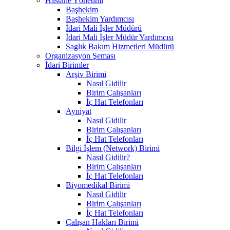
Hastane Yönetimi
Başhekim
Başhekim Yardımcısı
İdari Mali İşler Müdürü
İdari Mali İşler Müdür Yardımcısı
Saglık Bakım Hizmetleri Müdürü
Organizasyon Şeması
İdari Birimler
Arşiv Birimi
Nasıl Gidilir
Birim Çalışanları
İç Hat Telefonları
Ayniyat
Nasıl Gidilir
Birim Çalışanları
İç Hat Telefonları
Bilgi İşlem (Network) Birimi
Nasıl Gidilir?
Birim Çalışanları
İç Hat Telefonları
Biyomedikal Birimi
Nasıl Gidilir
Birim Çalışanları
İç Hat Telefonları
Çalışan Hakları Birimi