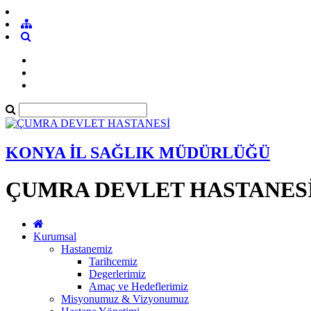
KONYA İL SAĞLIK MÜDÜRLÜĞÜ
ÇUMRA DEVLET HASTANES
Kurumsal
Hastanemiz
Tarihcemiz
Degerlerimiz
Amaç ve Hedeflerimiz
Misyonumuz & Vizyonumuz