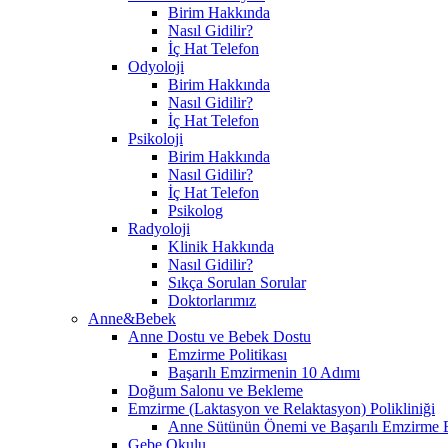
Birim Hakkında
Nasıl Gidilir?
İç Hat Telefon
Odyoloji
Birim Hakkında
Nasıl Gidilir?
İç Hat Telefon
Psikoloji
Birim Hakkında
Nasıl Gidilir?
İç Hat Telefon
Psikolog
Radyoloji
Klinik Hakkında
Nasıl Gidilir?
Sıkça Sorulan Sorular
Doktorlarımız
Anne&Bebek
Anne Dostu ve Bebek Dostu
Emzirme Politikası
Başarılı Emzirmenin 10 Adımı
Doğum Salonu ve Bekleme
Emzirme (Laktasyon ve Relaktasyon) Polikliniği
Anne Sütünün Önemi ve Başarılı Emzirme E
Gebe Okulu