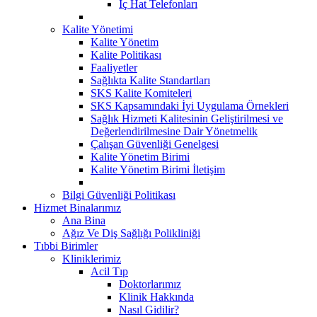
İç Hat Telefonları
Kalite Yönetimi
Kalite Yönetim
Kalite Politikası
Faaliyetler
Sağlıkta Kalite Standartları
SKS Kalite Komiteleri
SKS Kapsamındaki İyi Uygulama Örnekleri
Sağlık Hizmeti Kalitesinin Geliştirilmesi ve
Değerlendirilmesine Dair Yönetmelik
Çalışan Güvenliği Genelgesi
Kalite Yönetim Birimi
Kalite Yönetim Birimi İletişim
Bilgi Güvenliği Politikası
Hizmet Binalarımız
Ana Bina
Ağız Ve Diş Sağlığı Polikliniği
Tıbbi Birimler
Kliniklerimiz
Acil Tıp
Doktorlarımız
Klinik Hakkında
Nasıl Gidilir?