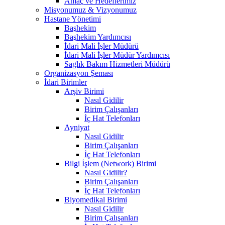
Amaç ve Hedeflerimiz
Misyonumuz & Vizyonumuz
Hastane Yönetimi
Başhekim
Başhekim Yardımcısı
İdari Mali İşler Müdürü
İdari Mali İşler Müdür Yardımcısı
Saglık Bakım Hizmetleri Müdürü
Organizasyon Şeması
İdari Birimler
Arşiv Birimi
Nasıl Gidilir
Birim Çalışanları
İç Hat Telefonları
Ayniyat
Nasıl Gidilir
Birim Çalışanları
İç Hat Telefonları
Bilgi İşlem (Network) Birimi
Nasıl Gidilir?
Birim Çalışanları
İç Hat Telefonları
Biyomedikal Birimi
Nasıl Gidilir
Birim Çalışanları