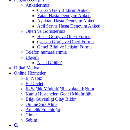
Anketlerimiz
Çalışan Geri Bildirim Anketi
Yatan Hasta Deneyim Anketi
Ayaktan Hasta Deneyim Anketi
Acil Servis Hasta Deneyim Anketi
Öneri ve Görüşleriniz
Hasta Görüş ve Öneri Formu
Çalışan Görüş ve Öneri Formu
Genel Bilgi ve İletişim Formu
Telefon numaralarımız
Ulaşım
Nasıl Gidilir?
Dijital Medya
Online Hizmetler
E- Nabız
E -Devlet
İL Sağlık Müdürlüğü Uzaktan Eğitim
Kamu Hastaneleri Genel Müdürlüğü
Bilgi Güvenliği Olay Bildir
Online Sıra Alma
Annelik Yolculuğu
Cimer
Sabim