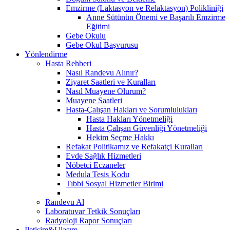
Emzirme (Laktasyon ve Relaktasyon) Polikliniği
Anne Sütünün Önemi ve Başarılı Emzirme
Eğitimi
Gebe Okulu
Gebe Okul Başvurusu
Yönlendirme
Hasta Rehberi
Nasıl Randevu Alınır?
Ziyaret Saatleri ve Kuralları
Nasıl Muayene Olurum?
Muayene Saatleri
Hasta-Çalışan Hakları ve Sorumlulukları
Hasta Hakları Yönetmeliği
Hasta Çalışan Güvenliği Yönetmeliği
Hekim Seçme Hakkı
Refakat Politikamız ve Refakatçi Kuralları
Evde Sağlık Hizmetleri
Nöbetci Eczaneler
Medula Tesis Kodu
Tıbbi Sosyal Hizmetler Birimi
Randevu Al
Laboratuvar Tetkik Sonuçları
Radyoloji Rapor Sonuçları
İletişim&Ulaşım