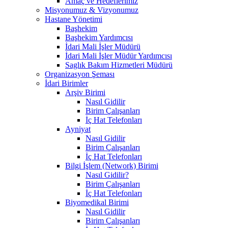
Amaç ve Hedeflerimiz
Misyonumuz & Vizyonumuz
Hastane Yönetimi
Başhekim
Başhekim Yardımcısı
İdari Mali İşler Müdürü
İdari Mali İşler Müdür Yardımcısı
Saglık Bakım Hizmetleri Müdürü
Organizasyon Şeması
İdari Birimler
Arşiv Birimi
Nasıl Gidilir
Birim Çalışanları
İç Hat Telefonları
Ayniyat
Nasıl Gidilir
Birim Çalışanları
İç Hat Telefonları
Bilgi İşlem (Network) Birimi
Nasıl Gidilir?
Birim Çalışanları
İç Hat Telefonları
Biyomedikal Birimi
Nasıl Gidilir
Birim Çalışanları