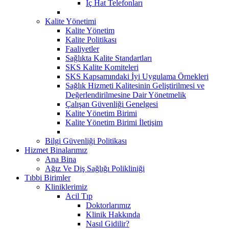
İç Hat Telefonları
Kalite Yönetimi
Kalite Yönetim
Kalite Politikası
Faaliyetler
Sağlıkta Kalite Standartları
SKS Kalite Komiteleri
SKS Kapsamındaki İyi Uygulama Örnekleri
Sağlık Hizmeti Kalitesinin Geliştirilmesi ve
Değerlendirilmesine Dair Yönetmelik
Çalışan Güvenliği Genelgesi
Kalite Yönetim Birimi
Kalite Yönetim Birimi İletişim
Bilgi Güvenliği Politikası
Hizmet Binalarımız
Ana Bina
Ağız Ve Diş Sağlığı Polikliniği
Tıbbi Birimler
Kliniklerimiz
Acil Tıp
Doktorlarımız
Klinik Hakkında
Nasıl Gidilir?