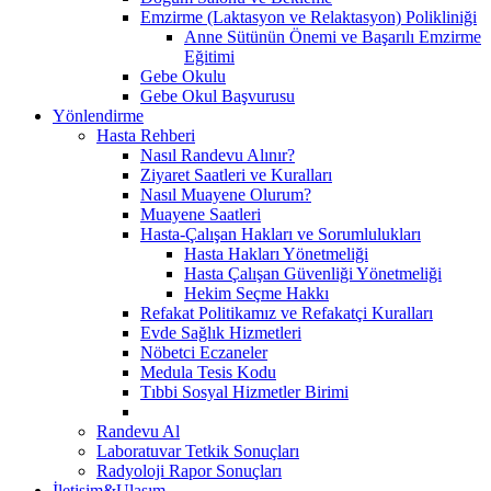
Emzirme (Laktasyon ve Relaktasyon) Polikliniği
Anne Sütünün Önemi ve Başarılı Emzirme
Eğitimi
Gebe Okulu
Gebe Okul Başvurusu
Yönlendirme
Hasta Rehberi
Nasıl Randevu Alınır?
Ziyaret Saatleri ve Kuralları
Nasıl Muayene Olurum?
Muayene Saatleri
Hasta-Çalışan Hakları ve Sorumlulukları
Hasta Hakları Yönetmeliği
Hasta Çalışan Güvenliği Yönetmeliği
Hekim Seçme Hakkı
Refakat Politikamız ve Refakatçi Kuralları
Evde Sağlık Hizmetleri
Nöbetci Eczaneler
Medula Tesis Kodu
Tıbbi Sosyal Hizmetler Birimi
Randevu Al
Laboratuvar Tetkik Sonuçları
Radyoloji Rapor Sonuçları
İletişim&Ulaşım