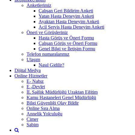
Anketlerimiz
Çalışan Geri Bildirim Anketi
Yatan Hasta Deneyim Anketi
Ayaktan Hasta Deneyim Anketi
Acil Servis Hasta Deneyim Anketi
Öneri ve Görüşleriniz
Hasta Görüş ve Öneri Formu
Çalışan Görüş ve Öneri Formu
Genel Bilgi ve İletişim Formu
Telefon numaralarımız
Ulaşım
Nasıl Gidilir?
Dijital Medya
Online Hizmetler
E- Nabız
E -Devlet
İL Sağlık Müdürlüğü Uzaktan Eğitim
Kamu Hastaneleri Genel Müdürlüğü
Bilgi Güvenliği Olay Bildir
Online Sıra Alma
Annelik Yolculuğu
Cimer
Sabim