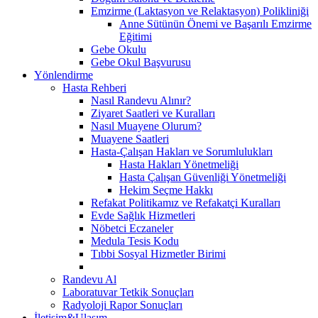
Emzirme (Laktasyon ve Relaktasyon) Polikliniği
Anne Sütünün Önemi ve Başarılı Emzirme
Eğitimi
Gebe Okulu
Gebe Okul Başvurusu
Yönlendirme
Hasta Rehberi
Nasıl Randevu Alınır?
Ziyaret Saatleri ve Kuralları
Nasıl Muayene Olurum?
Muayene Saatleri
Hasta-Çalışan Hakları ve Sorumlulukları
Hasta Hakları Yönetmeliği
Hasta Çalışan Güvenliği Yönetmeliği
Hekim Seçme Hakkı
Refakat Politikamız ve Refakatçi Kuralları
Evde Sağlık Hizmetleri
Nöbetci Eczaneler
Medula Tesis Kodu
Tıbbi Sosyal Hizmetler Birimi
Randevu Al
Laboratuvar Tetkik Sonuçları
Radyoloji Rapor Sonuçları
İletişim&Ulaşım