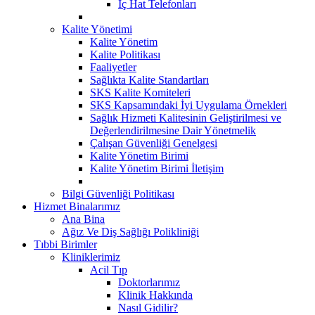
İç Hat Telefonları
Kalite Yönetimi
Kalite Yönetim
Kalite Politikası
Faaliyetler
Sağlıkta Kalite Standartları
SKS Kalite Komiteleri
SKS Kapsamındaki İyi Uygulama Örnekleri
Sağlık Hizmeti Kalitesinin Geliştirilmesi ve
Değerlendirilmesine Dair Yönetmelik
Çalışan Güvenliği Genelgesi
Kalite Yönetim Birimi
Kalite Yönetim Birimi İletişim
Bilgi Güvenliği Politikası
Hizmet Binalarımız
Ana Bina
Ağız Ve Diş Sağlığı Polikliniği
Tıbbi Birimler
Kliniklerimiz
Acil Tıp
Doktorlarımız
Klinik Hakkında
Nasıl Gidilir?