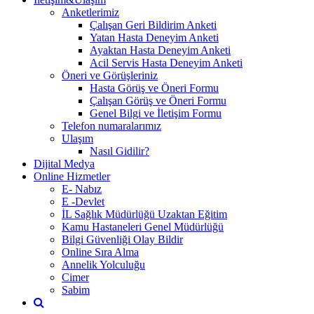
Anketlerimiz
Çalışan Geri Bildirim Anketi
Yatan Hasta Deneyim Anketi
Ayaktan Hasta Deneyim Anketi
Acil Servis Hasta Deneyim Anketi
Öneri ve Görüşleriniz
Hasta Görüş ve Öneri Formu
Çalışan Görüş ve Öneri Formu
Genel Bilgi ve İletişim Formu
Telefon numaralarımız
Ulaşım
Nasıl Gidilir?
Dijital Medya
Online Hizmetler
E- Nabız
E -Devlet
İL Sağlık Müdürlüğü Uzaktan Eğitim
Kamu Hastaneleri Genel Müdürlüğü
Bilgi Güvenliği Olay Bildir
Online Sıra Alma
Annelik Yolculuğu
Cimer
Sabim