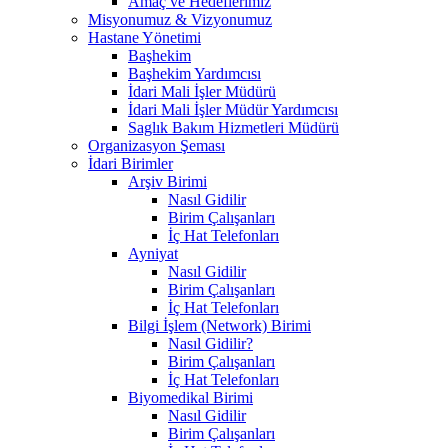
Amaç ve Hedeflerimiz
Misyonumuz & Vizyonumuz
Hastane Yönetimi
Başhekim
Başhekim Yardımcısı
İdari Mali İşler Müdürü
İdari Mali İşler Müdür Yardımcısı
Saglık Bakım Hizmetleri Müdürü
Organizasyon Şeması
İdari Birimler
Arşiv Birimi
Nasıl Gidilir
Birim Çalışanları
İç Hat Telefonları
Ayniyat
Nasıl Gidilir
Birim Çalışanları
İç Hat Telefonları
Bilgi İşlem (Network) Birimi
Nasıl Gidilir?
Birim Çalışanları
İç Hat Telefonları
Biyomedikal Birimi
Nasıl Gidilir
Birim Çalışanları