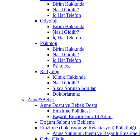
Birim Hakkında
Nasıl Gidilir?
İç Hat Telefon
Odyoloji
Birim Hakkında
Nasıl Gidilir?
İç Hat Telefon
Psikoloji
Birim Hakkında
Nasıl Gidilir?
İç Hat Telefon
Psikolog
Radyoloji
Klinik Hakkında
Nasıl Gidilir?
Sıkça Sorulan Sorular
Doktorlarımız
Anne&Bebek
Anne Dostu ve Bebek Dostu
Emzirme Politikası
Başarılı Emzirmenin 10 Adımı
Doğum Salonu ve Bekleme
Emzirme (Laktasyon ve Relaktasyon) Polikliniği
Anne Sütünün Önemi ve Başarılı Emzirme E
Gebe Okulu