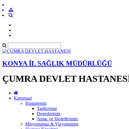
KONYA İL SAĞLIK MÜDÜRLÜĞÜ
ÇUMRA DEVLET HASTANES
Kurumsal
Hastanemiz
Tarihcemiz
Degerlerimiz
Amaç ve Hedeflerimiz
Misyonumuz & Vizyonumuz