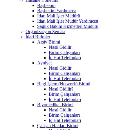
Hastane Yönetimi
Başhekim
Başhekim Yardımcısı
İdari Mali İşler Müdürü
İdari Mali İşler Müdür Yardımcısı
Saglık Bakım Hizmetleri Müdürü
Organizasyon Şeması
İdari Birimler
Arşiv Birimi
Nasıl Gidilir
Birim Çalışanları
İç Hat Telefonları
Ayniyat
Nasıl Gidilir
Birim Çalışanları
İç Hat Telefonları
Bilgi İşlem (Network) Birimi
Nasıl Gidilir?
Birim Çalışanları
İç Hat Telefonları
Biyomedikal Birimi
Nasıl Gidilir
Birim Çalışanları
İç Hat Telefonları
Çalışan Hakları Birimi