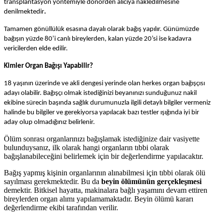
transplantasyon yöntemiyle donörden alıcıya nakledilmesine
denilmektedir
.
Tamamen gönüllülük esasına dayalı olarak bağış yapılır. Günümüzde
bağışın yüzde 80’i canlı bireylerden, kalan yüzde 20’si ise kadavra
vericilerden elde edilir.
Kimler Organ Bağışı Yapabilir?
18 yaşının üzerinde ve akli dengesi yerinde olan herkes organ bağışçısı
adayı olabilir. Bağışçı olmak istediğinizi beyanınızı sunduğunuz nakil
ekibine sürecin başında sağlık durumunuzla ilgili detaylı bilgiler vermeniz
halinde bu bilgiler ve gerekiyorsa yapılacak bazı testler ışığında iyi bir
aday olup olmadığınız belirlenir.
Ölüm sonrası organlarınızı bağışlamak istediğinize dair vasiyette
bulunduysanız, ilk olarak hangi organların tıbbi olarak
bağışlanabileceğini belirlemek için bir değerlendirme yapılacaktır.
Bağış yapmış kişinin organlarının alınabilmesi için tıbbi olarak ölü
sayılması gerekmektedir. Bu da
beyin ölümünün gerçekleşmesi
demektir. Bitkisel hayatta, makinalara bağlı yaşamını devam ettiren
bireylerden organ alımı yapılamamaktadır. Beyin ölümü kararı
değerlendirme ekibi tarafından verilir.