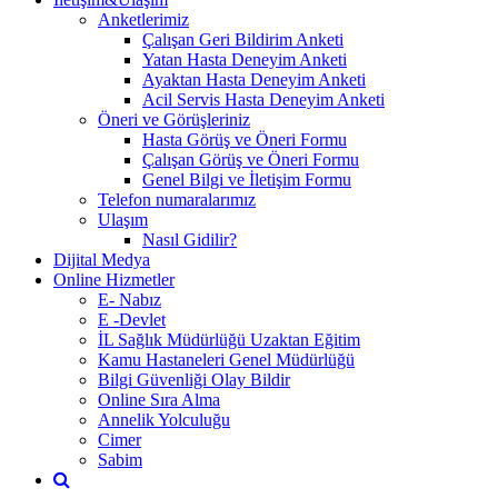
Anketlerimiz
Çalışan Geri Bildirim Anketi
Yatan Hasta Deneyim Anketi
Ayaktan Hasta Deneyim Anketi
Acil Servis Hasta Deneyim Anketi
Öneri ve Görüşleriniz
Hasta Görüş ve Öneri Formu
Çalışan Görüş ve Öneri Formu
Genel Bilgi ve İletişim Formu
Telefon numaralarımız
Ulaşım
Nasıl Gidilir?
Dijital Medya
Online Hizmetler
E- Nabız
E -Devlet
İL Sağlık Müdürlüğü Uzaktan Eğitim
Kamu Hastaneleri Genel Müdürlüğü
Bilgi Güvenliği Olay Bildir
Online Sıra Alma
Annelik Yolculuğu
Cimer
Sabim