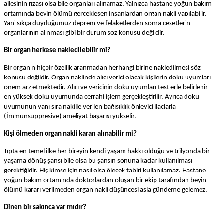
ailesinin rızası olsa bile organları alınamaz. Yalnızca hastane yoğun bakım
ortamında beyin ölümü gerçekleşen insanlardan organ nakli yapılabilir.
Yani sıkça duyduğumuz deprem ve felaketlerden sonra cesetlerin
organlarının alınması gibi bir durum söz konusu değildir.
Bir organ herkese nakledilebilir mi?
Bir organın hiçbir özellik aranmadan herhangi birine nakledilmesi söz
konusu değildir. Organ naklinde alıcı verici olacak kişilerin doku uyumları
önem arz etmektedir. Alıcı ve vericinin doku uyumları testlerle belirlenir
en yüksek doku uyumunda cerrahi işlem gerçekleştirilir. Ayrıca doku
uyumunun yanı sıra nakille verilen bağışıklık önleyici ilaçlarla
(İmmunsuppresive) ameliyat başarısı yükselir.
Kişi ölmeden organ nakli kararı alınabilir mi?
Tıpta en temel ilke her bireyin kendi yaşam hakkı olduğu ve trilyonda bir
yaşama dönüş şansı bile olsa bu şansın sonuna kadar kullanılması
gerektiğidir. Hiç kimse için nasıl olsa ölecek tabiri kullanılamaz. Hastane
yoğun bakım ortamında doktorlardan oluşan bir ekip tarafından beyin
ölümü kararı verilmeden organ nakli düşüncesi asla gündeme gelemez.
Dinen bir sakınca var mıdır?