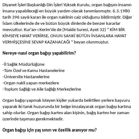
Diyanet İşleri Başkanlığı Din İşleri Yüksek Kurulu, organ bağışını insanın
insana yapabileceği en büyük yardım olarak tanımlanmıştır. 6.3.1980
tarih 396 sayılı kararı ile organ naklinin caiz olduğunu bildirmiştir. Diğer
İslam ülkelerinde de ve bütün büyük dinlerde de benzer kararlar
mevcuttur. Kur'an-ı Kerim'de de (Maide Suresi, Ayet 32) " KİM BİR
KİMSEYE HAYAT VERİRSE, ONUN SANKİ BÜTÜN İNSANLARA HAYAT
VERMİŞÇESİNE SEVAP KAZANACAĞI " beyan olunmuştur.
Nereye-nasıl organ bağışı yapabilirim?
-İl Sağlık Müdürlüğüne
-Tüm Özel ve Kamu Hastanelerine
-Üniversite Hastanelerine
-Organ nakli yapan merkezlere
-Toplum Sağlığı ve Aile Sağlığı Merkezlerine
Organ bağışı yapmak isteyen kişiler yukarda belirtilen yerlere başvuru
yaparak iki tanık huzurunda bir belge imzalayarak organ bağışı kartına
sahip olurlar. Organ bağışı kartını alan kişinin, bağış kartını her zaman
üzerinde taşıması gerekmektedir.
Organ bağışı için yaş sınırı ve özellik aranıyor mu?