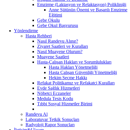
Emzirme (Laktasyon ve Relaktasyon) Polikliniği
Anne Sütünün Önemi ve Başarılı Emzirme
Eğitimi
Gebe Okulu
Gebe Okul Başvurusu
Yönlendirme
Hasta Rehberi
Nasıl Randevu Alınır?
Ziyaret Saatleri ve Kuralları
Nasıl Muayene Olurum?
Muayene Saatleri
Hasta-Çalışan Hakları ve Sorumlulukları
Hasta Hakları Yönetmeliği
Hasta Çalışan Güvenliği Yönetmeliği
Hekim Seçme Hakkı
Refakat Politikamız ve Refakatçi Kuralları
Evde Sağlık Hizmetleri
Nöbetci Eczaneler
Medula Tesis Kodu
Tıbbi Sosyal Hizmetler Birimi
Randevu Al
Laboratuvar Tetkik Sonuçları
Radyoloji Rapor Sonuçları
İletişim&Ulaşım