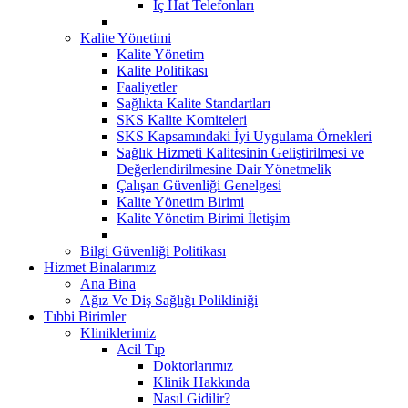
İç Hat Telefonları
Kalite Yönetimi
Kalite Yönetim
Kalite Politikası
Faaliyetler
Sağlıkta Kalite Standartları
SKS Kalite Komiteleri
SKS Kapsamındaki İyi Uygulama Örnekleri
Sağlık Hizmeti Kalitesinin Geliştirilmesi ve
Değerlendirilmesine Dair Yönetmelik
Çalışan Güvenliği Genelgesi
Kalite Yönetim Birimi
Kalite Yönetim Birimi İletişim
Bilgi Güvenliği Politikası
Hizmet Binalarımız
Ana Bina
Ağız Ve Diş Sağlığı Polikliniği
Tıbbi Birimler
Kliniklerimiz
Acil Tıp
Doktorlarımız
Klinik Hakkında
Nasıl Gidilir?