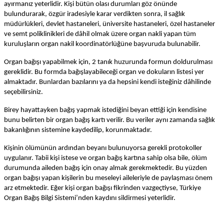
ayırmanız yeterlidir. Kişi bütün olası durumları göz önünde
bulundurarak, özgür iradesiyle karar verdikten sonra, il sağlık
müdürlükleri, devlet hastaneleri, üniversite hastaneleri, özel hastaneler
ve semt poliklinikleri de dâhil olmak üzere organ nakli yapan tüm
kuruluşların organ nakil koordinatörlüğüne başvuruda bulunabilir.
Organ bağışı yapabilmek için, 2 tanık huzurunda formun doldurulması
gereklidir. Bu formda bağışlayabileceği organ ve dokuların listesi yer
almaktadır. Bunlardan bazılarını ya da hepsini kendi isteğiniz dâhilinde
seçebilirsiniz.
Birey hayattayken bağış yapmak istediğini beyan ettiği için kendisine
bunu belirten bir organ bağış kartı verilir. Bu veriler aynı zamanda sağlık
bakanlığının sistemine kaydedilip, korunmaktadır.
Kişinin ölümünün ardından beyanı bulunuyorsa gerekli protokoller
uygulanır. Tabii kişi istese ve organ bağış kartına sahip olsa bile, ölüm
durumunda aileden bağış için onay almak gerekmektedir. Bu yüzden
organ bağışı yapan kişilerin bu meseleyi aileleriyle de paylaşması önem
arz etmektedir. Eğer kişi organ bağışı fikrinden vazgeçtiyse, Türkiye
Organ Bağış Bilgi Sistemi’nden kaydını sildirmesi yeterlidir.