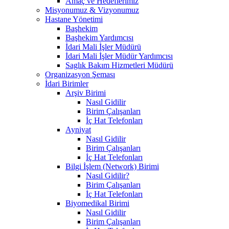
Amaç ve Hedeflerimiz
Misyonumuz & Vizyonumuz
Hastane Yönetimi
Başhekim
Başhekim Yardımcısı
İdari Mali İşler Müdürü
İdari Mali İşler Müdür Yardımcısı
Saglık Bakım Hizmetleri Müdürü
Organizasyon Şeması
İdari Birimler
Arşiv Birimi
Nasıl Gidilir
Birim Çalışanları
İç Hat Telefonları
Ayniyat
Nasıl Gidilir
Birim Çalışanları
İç Hat Telefonları
Bilgi İşlem (Network) Birimi
Nasıl Gidilir?
Birim Çalışanları
İç Hat Telefonları
Biyomedikal Birimi
Nasıl Gidilir
Birim Çalışanları