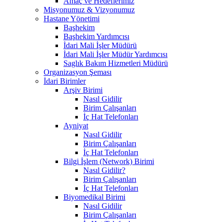
Amaç ve Hedeflerimiz
Misyonumuz & Vizyonumuz
Hastane Yönetimi
Başhekim
Başhekim Yardımcısı
İdari Mali İşler Müdürü
İdari Mali İşler Müdür Yardımcısı
Saglık Bakım Hizmetleri Müdürü
Organizasyon Şeması
İdari Birimler
Arşiv Birimi
Nasıl Gidilir
Birim Çalışanları
İç Hat Telefonları
Ayniyat
Nasıl Gidilir
Birim Çalışanları
İç Hat Telefonları
Bilgi İşlem (Network) Birimi
Nasıl Gidilir?
Birim Çalışanları
İç Hat Telefonları
Biyomedikal Birimi
Nasıl Gidilir
Birim Çalışanları