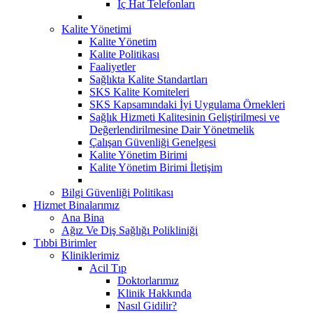
İç Hat Telefonları
Kalite Yönetimi
Kalite Yönetim
Kalite Politikası
Faaliyetler
Sağlıkta Kalite Standartları
SKS Kalite Komiteleri
SKS Kapsamındaki İyi Uygulama Örnekleri
Sağlık Hizmeti Kalitesinin Geliştirilmesi ve
Değerlendirilmesine Dair Yönetmelik
Çalışan Güvenliği Genelgesi
Kalite Yönetim Birimi
Kalite Yönetim Birimi İletişim
Bilgi Güvenliği Politikası
Hizmet Binalarımız
Ana Bina
Ağız Ve Diş Sağlığı Polikliniği
Tıbbi Birimler
Kliniklerimiz
Acil Tıp
Doktorlarımız
Klinik Hakkında
Nasıl Gidilir?