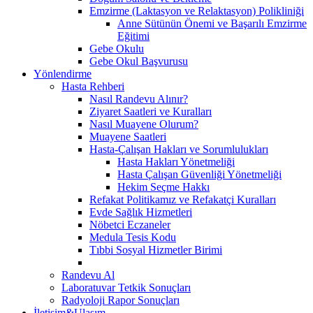
Emzirme (Laktasyon ve Relaktasyon) Polikliniği
Anne Sütünün Önemi ve Başarılı Emzirme
Eğitimi
Gebe Okulu
Gebe Okul Başvurusu
Yönlendirme
Hasta Rehberi
Nasıl Randevu Alınır?
Ziyaret Saatleri ve Kuralları
Nasıl Muayene Olurum?
Muayene Saatleri
Hasta-Çalışan Hakları ve Sorumlulukları
Hasta Hakları Yönetmeliği
Hasta Çalışan Güvenliği Yönetmeliği
Hekim Seçme Hakkı
Refakat Politikamız ve Refakatçi Kuralları
Evde Sağlık Hizmetleri
Nöbetci Eczaneler
Medula Tesis Kodu
Tıbbi Sosyal Hizmetler Birimi
Randevu Al
Laboratuvar Tetkik Sonuçları
Radyoloji Rapor Sonuçları
İletişim&Ulaşım