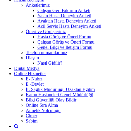
Anketlerimiz
Çalışan Geri Bildirim Anketi
Yatan Hasta Deneyim Anketi
Ayaktan Hasta Deneyim Anketi
Acil Servis Hasta Deneyim Anketi
Öneri ve Görüşleriniz
Hasta Görüş ve Öneri Formu
Çalışan Görüş ve Öneri Formu
Genel Bilgi ve İletişim Formu
Telefon numaralarımız
Ulaşım
Nasıl Gidilir?
Dijital Medya
Online Hizmetler
E- Nabız
E -Devlet
İL Sağlık Müdürlüğü Uzaktan Eğitim
Kamu Hastaneleri Genel Müdürlüğü
Bilgi Güvenliği Olay Bildir
Online Sıra Alma
Annelik Yolculuğu
Cimer
Sabim