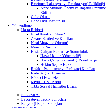
Emzirme (Laktasyon ve Relaktasyon) Polikliniği
Anne Sütünün Önemi ve Başarılı Emzirme
Eğitimi
Gebe Okulu
Gebe Okul Başvurusu
Yönlendirme
Hasta Rehberi
Nasıl Randevu Alınır?
Ziyaret Saatleri ve Kuralları
Nasıl Muayene Olurum?
Muayene Saatleri
Hasta-Çalışan Hakları ve Sorumlulukları
Hasta Hakları Yönetmeliği
Hasta Çalışan Güvenliği Yönetmeliği
Hekim Seçme Hakkı
Refakat Politikamız ve Refakatçi Kuralları
Evde Sağlık Hizmetleri
Nöbetci Eczaneler
Medula Tesis Kodu
Tıbbi Sosyal Hizmetler Birimi
Randevu Al
Laboratuvar Tetkik Sonuçları
Radyoloji Rapor Sonuçları
İletişim&Ulaşım