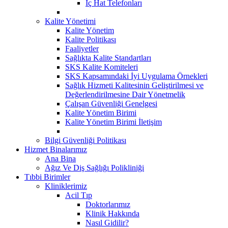
İç Hat Telefonları
Kalite Yönetimi
Kalite Yönetim
Kalite Politikası
Faaliyetler
Sağlıkta Kalite Standartları
SKS Kalite Komiteleri
SKS Kapsamındaki İyi Uygulama Örnekleri
Sağlık Hizmeti Kalitesinin Geliştirilmesi ve
Değerlendirilmesine Dair Yönetmelik
Çalışan Güvenliği Genelgesi
Kalite Yönetim Birimi
Kalite Yönetim Birimi İletişim
Bilgi Güvenliği Politikası
Hizmet Binalarımız
Ana Bina
Ağız Ve Diş Sağlığı Polikliniği
Tıbbi Birimler
Kliniklerimiz
Acil Tıp
Doktorlarımız
Klinik Hakkında
Nasıl Gidilir?