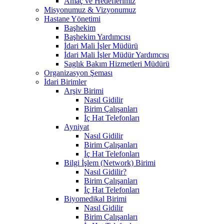
Amaç ve Hedeflerimiz
Misyonumuz & Vizyonumuz
Hastane Yönetimi
Başhekim
Başhekim Yardımcısı
İdari Mali İşler Müdürü
İdari Mali İşler Müdür Yardımcısı
Saglık Bakım Hizmetleri Müdürü
Organizasyon Şeması
İdari Birimler
Arşiv Birimi
Nasıl Gidilir
Birim Çalışanları
İç Hat Telefonları
Ayniyat
Nasıl Gidilir
Birim Çalışanları
İç Hat Telefonları
Bilgi İşlem (Network) Birimi
Nasıl Gidilir?
Birim Çalışanları
İç Hat Telefonları
Biyomedikal Birimi
Nasıl Gidilir
Birim Çalışanları