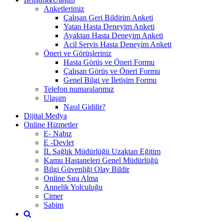
Anketlerimiz
Çalışan Geri Bildirim Anketi
Yatan Hasta Deneyim Anketi
Ayaktan Hasta Deneyim Anketi
Acil Servis Hasta Deneyim Anketi
Öneri ve Görüşleriniz
Hasta Görüş ve Öneri Formu
Çalışan Görüş ve Öneri Formu
Genel Bilgi ve İletişim Formu
Telefon numaralarımız
Ulaşım
Nasıl Gidilir?
Dijital Medya
Online Hizmetler
E- Nabız
E -Devlet
İL Sağlık Müdürlüğü Uzaktan Eğitim
Kamu Hastaneleri Genel Müdürlüğü
Bilgi Güvenliği Olay Bildir
Online Sıra Alma
Annelik Yolculuğu
Cimer
Sabim