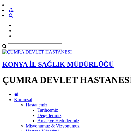
KONYA İL SAĞLIK MÜDÜRLÜĞÜ
ÇUMRA DEVLET HASTANES
Kurumsal
Hastanemiz
Tarihcemiz
Degerlerimiz
Amaç ve Hedeflerimiz
Misyonumuz & Vizyonumuz