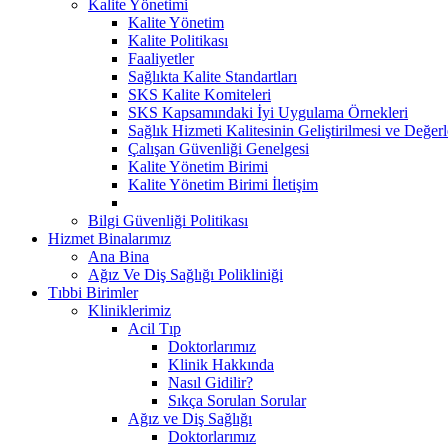
Kalite Yönetimi
Kalite Yönetim
Kalite Politikası
Faaliyetler
Sağlıkta Kalite Standartları
SKS Kalite Komiteleri
SKS Kapsamındaki İyi Uygulama Örnekleri
Sağlık Hizmeti Kalitesinin Geliştirilmesi ve Değer
Çalışan Güvenliği Genelgesi
Kalite Yönetim Birimi
Kalite Yönetim Birimi İletişim
Bilgi Güvenliği Politikası
Hizmet Binalarımız
Ana Bina
Ağız Ve Diş Sağlığı Polikliniği
Tıbbi Birimler
Kliniklerimiz
Acil Tıp
Doktorlarımız
Klinik Hakkında
Nasıl Gidilir?
Sıkça Sorulan Sorular
Ağız ve Diş Sağlığı
Doktorlarımız