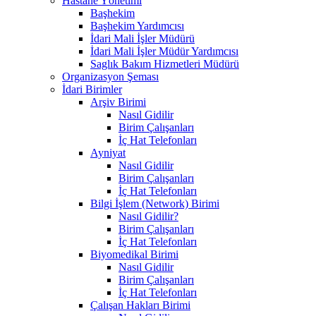
Hastane Yönetimi
Başhekim
Başhekim Yardımcısı
İdari Mali İşler Müdürü
İdari Mali İşler Müdür Yardımcısı
Saglık Bakım Hizmetleri Müdürü
Organizasyon Şeması
İdari Birimler
Arşiv Birimi
Nasıl Gidilir
Birim Çalışanları
İç Hat Telefonları
Ayniyat
Nasıl Gidilir
Birim Çalışanları
İç Hat Telefonları
Bilgi İşlem (Network) Birimi
Nasıl Gidilir?
Birim Çalışanları
İç Hat Telefonları
Biyomedikal Birimi
Nasıl Gidilir
Birim Çalışanları
İç Hat Telefonları
Çalışan Hakları Birimi