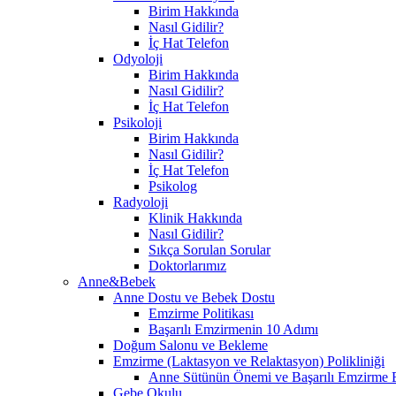
Birim Hakkında
Nasıl Gidilir?
İç Hat Telefon
Odyoloji
Birim Hakkında
Nasıl Gidilir?
İç Hat Telefon
Psikoloji
Birim Hakkında
Nasıl Gidilir?
İç Hat Telefon
Psikolog
Radyoloji
Klinik Hakkında
Nasıl Gidilir?
Sıkça Sorulan Sorular
Doktorlarımız
Anne&Bebek
Anne Dostu ve Bebek Dostu
Emzirme Politikası
Başarılı Emzirmenin 10 Adımı
Doğum Salonu ve Bekleme
Emzirme (Laktasyon ve Relaktasyon) Polikliniği
Anne Sütünün Önemi ve Başarılı Emzirme E
Gebe Okulu