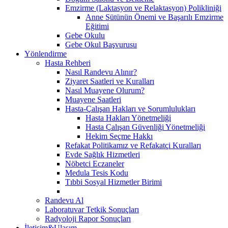
Emzirme (Laktasyon ve Relaktasyon) Polikliniği
Anne Sütünün Önemi ve Başarılı Emzirme
Eğitimi
Gebe Okulu
Gebe Okul Başvurusu
Yönlendirme
Hasta Rehberi
Nasıl Randevu Alınır?
Ziyaret Saatleri ve Kuralları
Nasıl Muayene Olurum?
Muayene Saatleri
Hasta-Çalışan Hakları ve Sorumlulukları
Hasta Hakları Yönetmeliği
Hasta Çalışan Güvenliği Yönetmeliği
Hekim Seçme Hakkı
Refakat Politikamız ve Refakatçi Kuralları
Evde Sağlık Hizmetleri
Nöbetci Eczaneler
Medula Tesis Kodu
Tıbbi Sosyal Hizmetler Birimi
Randevu Al
Laboratuvar Tetkik Sonuçları
Radyoloji Rapor Sonuçları
İletişim&Ulaşım