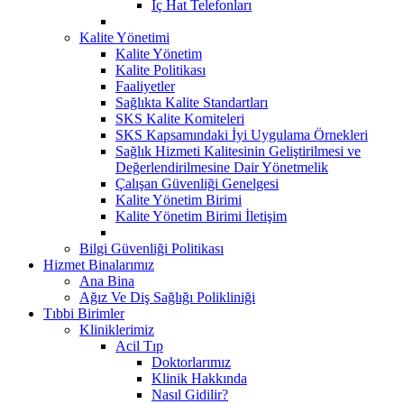
İç Hat Telefonları
Kalite Yönetimi
Kalite Yönetim
Kalite Politikası
Faaliyetler
Sağlıkta Kalite Standartları
SKS Kalite Komiteleri
SKS Kapsamındaki İyi Uygulama Örnekleri
Sağlık Hizmeti Kalitesinin Geliştirilmesi ve
Değerlendirilmesine Dair Yönetmelik
Çalışan Güvenliği Genelgesi
Kalite Yönetim Birimi
Kalite Yönetim Birimi İletişim
Bilgi Güvenliği Politikası
Hizmet Binalarımız
Ana Bina
Ağız Ve Diş Sağlığı Polikliniği
Tıbbi Birimler
Kliniklerimiz
Acil Tıp
Doktorlarımız
Klinik Hakkında
Nasıl Gidilir?