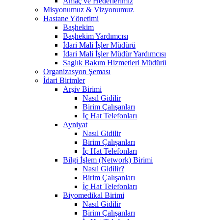
Amaç ve Hedeflerimiz
Misyonumuz & Vizyonumuz
Hastane Yönetimi
Başhekim
Başhekim Yardımcısı
İdari Mali İşler Müdürü
İdari Mali İşler Müdür Yardımcısı
Saglık Bakım Hizmetleri Müdürü
Organizasyon Şeması
İdari Birimler
Arşiv Birimi
Nasıl Gidilir
Birim Çalışanları
İç Hat Telefonları
Ayniyat
Nasıl Gidilir
Birim Çalışanları
İç Hat Telefonları
Bilgi İşlem (Network) Birimi
Nasıl Gidilir?
Birim Çalışanları
İç Hat Telefonları
Biyomedikal Birimi
Nasıl Gidilir
Birim Çalışanları