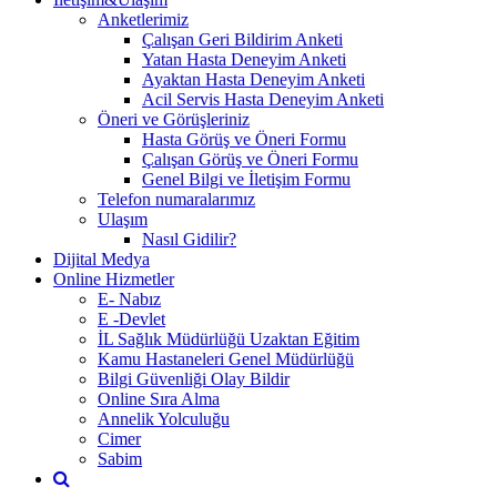
Anketlerimiz
Çalışan Geri Bildirim Anketi
Yatan Hasta Deneyim Anketi
Ayaktan Hasta Deneyim Anketi
Acil Servis Hasta Deneyim Anketi
Öneri ve Görüşleriniz
Hasta Görüş ve Öneri Formu
Çalışan Görüş ve Öneri Formu
Genel Bilgi ve İletişim Formu
Telefon numaralarımız
Ulaşım
Nasıl Gidilir?
Dijital Medya
Online Hizmetler
E- Nabız
E -Devlet
İL Sağlık Müdürlüğü Uzaktan Eğitim
Kamu Hastaneleri Genel Müdürlüğü
Bilgi Güvenliği Olay Bildir
Online Sıra Alma
Annelik Yolculuğu
Cimer
Sabim