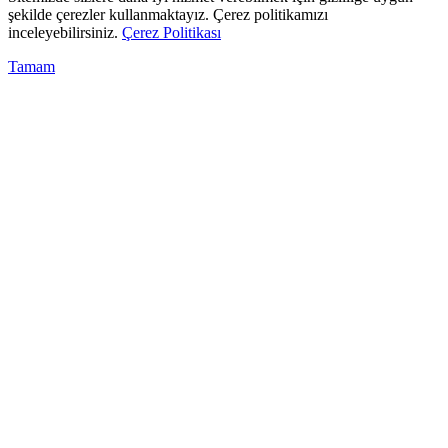
şekilde çerezler kullanmaktayız. Çerez politikamızı
inceleyebilirsiniz.
Çerez Politikası
Tamam