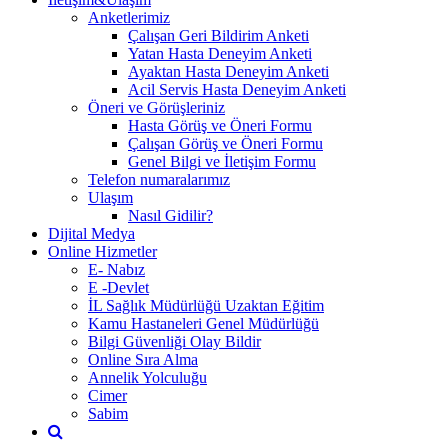
Anketlerimiz
Çalışan Geri Bildirim Anketi
Yatan Hasta Deneyim Anketi
Ayaktan Hasta Deneyim Anketi
Acil Servis Hasta Deneyim Anketi
Öneri ve Görüşleriniz
Hasta Görüş ve Öneri Formu
Çalışan Görüş ve Öneri Formu
Genel Bilgi ve İletişim Formu
Telefon numaralarımız
Ulaşım
Nasıl Gidilir?
Dijital Medya
Online Hizmetler
E- Nabız
E -Devlet
İL Sağlık Müdürlüğü Uzaktan Eğitim
Kamu Hastaneleri Genel Müdürlüğü
Bilgi Güvenliği Olay Bildir
Online Sıra Alma
Annelik Yolculuğu
Cimer
Sabim