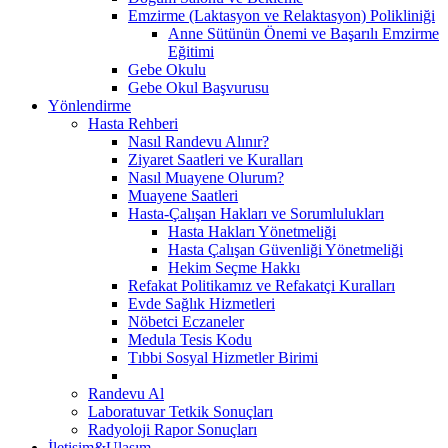
Emzirme (Laktasyon ve Relaktasyon) Polikliniği
Anne Sütünün Önemi ve Başarılı Emzirme
Eğitimi
Gebe Okulu
Gebe Okul Başvurusu
Yönlendirme
Hasta Rehberi
Nasıl Randevu Alınır?
Ziyaret Saatleri ve Kuralları
Nasıl Muayene Olurum?
Muayene Saatleri
Hasta-Çalışan Hakları ve Sorumlulukları
Hasta Hakları Yönetmeliği
Hasta Çalışan Güvenliği Yönetmeliği
Hekim Seçme Hakkı
Refakat Politikamız ve Refakatçi Kuralları
Evde Sağlık Hizmetleri
Nöbetci Eczaneler
Medula Tesis Kodu
Tıbbi Sosyal Hizmetler Birimi
Randevu Al
Laboratuvar Tetkik Sonuçları
Radyoloji Rapor Sonuçları
İletişim&Ulaşım