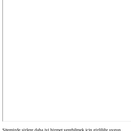
Sitemizde sizlere daha iyi hizmet verebilmek için gizliliğe uygun