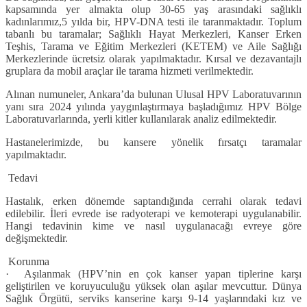
kapsamında yer almakta olup 30-65 yaş arasındaki sağlıklı
kadınlarımız,
5 yılda bir, HPV-DNA testi ile taranmaktadır. Toplum
tabanlı bu taramalar; Sağlıklı Hayat Merkezleri, Kanser Erken
Teşhis, Tarama ve Eğitim Merkezleri (KETEM) ve Aile Sağlığı
Merkezlerinde ücretsiz olarak yapılmaktadır. Kırsal ve dezavantajlı
gruplara da mobil araçlar ile tarama hizmeti verilmektedir.
Alınan numuneler, Ankara’da bulunan Ulusal HPV Laboratuvarının
yanı sıra 2024 yılında yaygınlaştırmaya başladığımız HPV Bölge
Laboratuvarlarında, yerli kitler kullanılarak analiz edilmektedir.
Hastanelerimizde, bu kansere yönelik fırsatçı taramalar
yapılmaktadır.
Tedavi
Hastalık, erken dönemde saptandığında cerrahi olarak tedavi
edilebilir. İleri evrede ise radyoterapi ve kemoterapi uygulanabilir.
Hangi tedavinin kime ve nasıl uygulanacağı evreye göre
değişmektedir.
Korunma
· Aşılanmak (HPV’nin en çok kanser yapan tiplerine karşı
geliştirilen ve koruyuculuğu yüksek olan aşılar mevcuttur. Dünya
Sağlık Örgütü, serviks kanserine karşı 9-14 yaşlarındaki kız ve