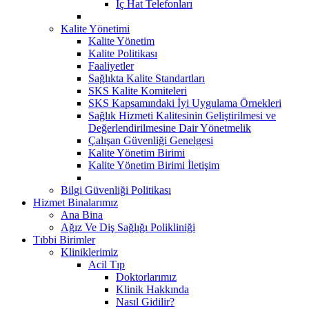
İç Hat Telefonları
Kalite Yönetimi
Kalite Yönetim
Kalite Politikası
Faaliyetler
Sağlıkta Kalite Standartları
SKS Kalite Komiteleri
SKS Kapsamındaki İyi Uygulama Örnekleri
Sağlık Hizmeti Kalitesinin Geliştirilmesi ve
Değerlendirilmesine Dair Yönetmelik
Çalışan Güvenliği Genelgesi
Kalite Yönetim Birimi
Kalite Yönetim Birimi İletişim
Bilgi Güvenliği Politikası
Hizmet Binalarımız
Ana Bina
Ağız Ve Diş Sağlığı Polikliniği
Tıbbi Birimler
Kliniklerimiz
Acil Tıp
Doktorlarımız
Klinik Hakkında
Nasıl Gidilir?