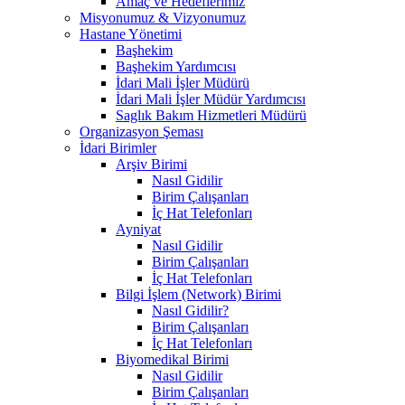
Amaç ve Hedeflerimiz
Misyonumuz & Vizyonumuz
Hastane Yönetimi
Başhekim
Başhekim Yardımcısı
İdari Mali İşler Müdürü
İdari Mali İşler Müdür Yardımcısı
Saglık Bakım Hizmetleri Müdürü
Organizasyon Şeması
İdari Birimler
Arşiv Birimi
Nasıl Gidilir
Birim Çalışanları
İç Hat Telefonları
Ayniyat
Nasıl Gidilir
Birim Çalışanları
İç Hat Telefonları
Bilgi İşlem (Network) Birimi
Nasıl Gidilir?
Birim Çalışanları
İç Hat Telefonları
Biyomedikal Birimi
Nasıl Gidilir
Birim Çalışanları