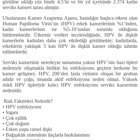
görülme sıklığı yüz binde 4,5’tir ve bir yıl içerisinde 2.374 kadın
serviks kanseri tanısı almıştır.
Uluslararası Kanser Araştırma Ajansı, hastalığın başlıca etkeni olan
Human Papilloma Virüs’ün (HPV) erkek kanserlerinin %1’inden,
kadın kanserlerinin ise %5-10’undan sorumlu olduğunu
bildirmektedir. Ülkemiz verileri incelendiğinde, HPV ile ilişkili
kanserlerin kadınları daha çok etkilediği görülmekte; kadınlarda,
erkeklerin yaklaşık 5 katı HPV ile ilişkili kanser olduğu tahmin
edilmektedir.
Serviks kanserinin neredeyse tamamına yakını HPV’nin bazı tipleri
nedeniyle oluşmakla birlikte bu enfeksiyonu geçiren herkeste bu
kanser gelişmez. HPV, 200’den fazla virüsten oluşan bir grubun
adıdır ve
çoğu,
insanda aktif enfeksiyona neden olmaz. Yüksek
riskli HPV tipleriyle kalıcı HPV enfeksiyonu serviks kanserinin
nedenidir.
Risk Faktörleri Nelerdir?
• HPV enfeksiyonu
• Sigara
• Çok eşlilik
• Çok doğum
• Erken yaşta cinsel ilişki
• Bağışıklık sisteminin ilaçlarla baskılanması