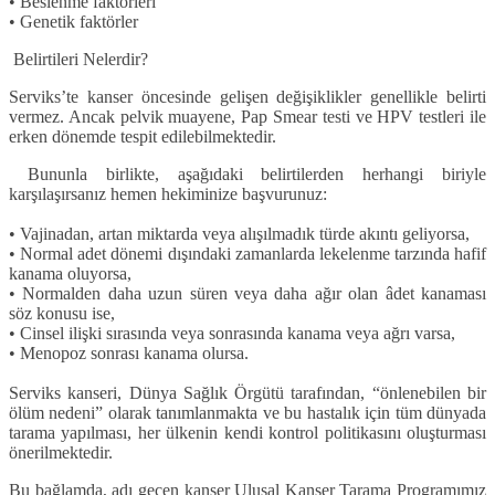
• Beslenme faktörleri
• Genetik faktörler
Belirtileri Nelerdir?
Serviks’te kanser öncesinde gelişen değişiklikler genellikle belirti
vermez. Ancak pelvik muayene, Pap Smear testi ve HPV testleri ile
erken dönemde tespit edilebilmektedir.
Bununla birlikte, aşağıdaki belirtilerden herhangi biriyle
karşılaşırsanız hemen hekiminize başvurunuz:
• Vajinadan, artan miktarda veya alışılmadık türde akıntı geliyorsa,
• Normal adet dönemi dışındaki zamanlarda lekelenme tarzında hafif
kanama oluyorsa,
• Normalden daha uzun süren veya daha ağır olan âdet kanaması
söz konusu ise,
• Cinsel ilişki sırasında veya sonrasında kanama veya ağrı varsa,
• Menopoz sonrası kanama olursa.
Serviks kanseri, Dünya Sağlık Örgütü tarafından,
“önlenebilen bir
ölüm nedeni”
olarak tanımlanmakta ve bu hastalık için tüm dünyada
tarama yapılması, her ülkenin kendi kontrol politikasını oluşturması
önerilmektedir.
Bu bağlamda, adı geçen kanser Ulusal Kanser Tarama Programımız