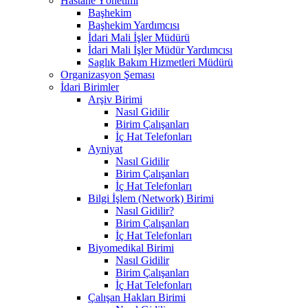
Hastane Yönetimi
Başhekim
Başhekim Yardımcısı
İdari Mali İşler Müdürü
İdari Mali İşler Müdür Yardımcısı
Saglık Bakım Hizmetleri Müdürü
Organizasyon Şeması
İdari Birimler
Arşiv Birimi
Nasıl Gidilir
Birim Çalışanları
İç Hat Telefonları
Ayniyat
Nasıl Gidilir
Birim Çalışanları
İç Hat Telefonları
Bilgi İşlem (Network) Birimi
Nasıl Gidilir?
Birim Çalışanları
İç Hat Telefonları
Biyomedikal Birimi
Nasıl Gidilir
Birim Çalışanları
İç Hat Telefonları
Çalışan Hakları Birimi