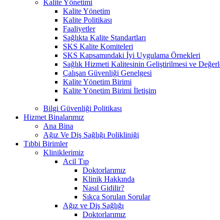
Kalite Yönetimi
Kalite Yönetim
Kalite Politikası
Faaliyetler
Sağlıkta Kalite Standartları
SKS Kalite Komiteleri
SKS Kapsamındaki İyi Uygulama Örnekleri
Sağlık Hizmeti Kalitesinin Geliştirilmesi ve Değer
Çalışan Güvenliği Genelgesi
Kalite Yönetim Birimi
Kalite Yönetim Birimi İletişim
Bilgi Güvenliği Politikası
Hizmet Binalarımız
Ana Bina
Ağız Ve Diş Sağlığı Polikliniği
Tıbbi Birimler
Kliniklerimiz
Acil Tıp
Doktorlarımız
Klinik Hakkında
Nasıl Gidilir?
Sıkça Sorulan Sorular
Ağız ve Diş Sağlığı
Doktorlarımız