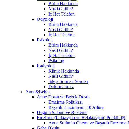
Birim Hakkında
Nasıl Gidilir?
İç Hat Telefon
Odyoloji
Birim Hakkında
Nasıl Gidilir?
İç Hat Telefon
Psikoloji
Birim Hakkında
Nasıl Gidilir?
İç Hat Telefon
Psikolog
Radyoloji
Klinik Hakkında
Nasıl Gidilir?
Sıkça Sorulan Sorular
Doktorlarımız
Anne&Bebek
Anne Dostu ve Bebek Dostu
Emzirme Politikası
Başarılı Emzirmenin 10 Adımı
Doğum Salonu ve Bekleme
Emzirme (Laktasyon ve Relaktasyon) Polikliniği
Anne Sütünün Önemi ve Başarılı Emzirme E
Gebe Okulu