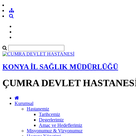
KONYA İL SAĞLIK MÜDÜRLÜĞÜ
ÇUMRA DEVLET HASTANES
Kurumsal
Hastanemiz
Tarihcemiz
Degerlerimiz
Amaç ve Hedeflerimiz
Misyonumuz & Vizyonumuz