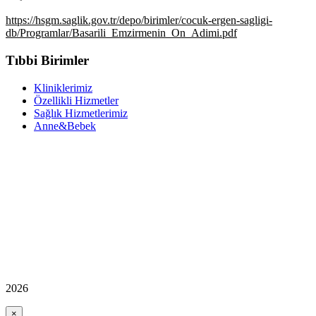
https://hsgm.saglik.gov.tr/depo/birimler/cocuk-ergen-sagligi-
db/Programlar/Basarili_Emzirmenin_On_Adimi.pdf
Tıbbi Birimler
Kliniklerimiz
Özellikli Hizmetler
Sağlık Hizmetlerimiz
Anne&Bebek
2026
×