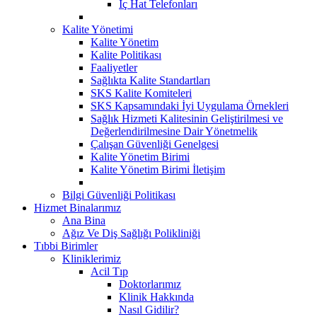
İç Hat Telefonları
Kalite Yönetimi
Kalite Yönetim
Kalite Politikası
Faaliyetler
Sağlıkta Kalite Standartları
SKS Kalite Komiteleri
SKS Kapsamındaki İyi Uygulama Örnekleri
Sağlık Hizmeti Kalitesinin Geliştirilmesi ve
Değerlendirilmesine Dair Yönetmelik
Çalışan Güvenliği Genelgesi
Kalite Yönetim Birimi
Kalite Yönetim Birimi İletişim
Bilgi Güvenliği Politikası
Hizmet Binalarımız
Ana Bina
Ağız Ve Diş Sağlığı Polikliniği
Tıbbi Birimler
Kliniklerimiz
Acil Tıp
Doktorlarımız
Klinik Hakkında
Nasıl Gidilir?