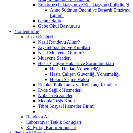
Emzirme (Laktasyon ve Relaktasyon) Polikliniği
Anne Sütünün Önemi ve Başarılı Emzirme
Eğitimi
Gebe Okulu
Gebe Okul Başvurusu
Yönlendirme
Hasta Rehberi
Nasıl Randevu Alınır?
Ziyaret Saatleri ve Kuralları
Nasıl Muayene Olurum?
Muayene Saatleri
Hasta-Çalışan Hakları ve Sorumlulukları
Hasta Hakları Yönetmeliği
Hasta Çalışan Güvenliği Yönetmeliği
Hekim Seçme Hakkı
Refakat Politikamız ve Refakatçi Kuralları
Evde Sağlık Hizmetleri
Nöbetci Eczaneler
Medula Tesis Kodu
Tıbbi Sosyal Hizmetler Birimi
Randevu Al
Laboratuvar Tetkik Sonuçları
Radyoloji Rapor Sonuçları
İletişim&Ulaşım