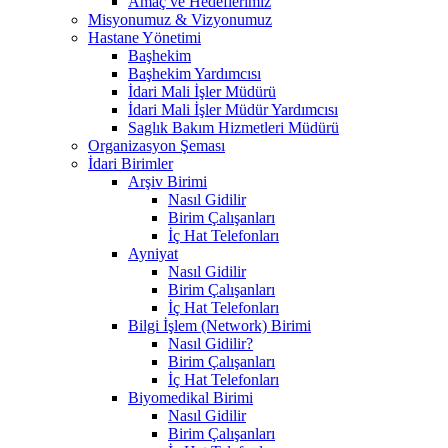
Amaç ve Hedeflerimiz
Misyonumuz & Vizyonumuz
Hastane Yönetimi
Başhekim
Başhekim Yardımcısı
İdari Mali İşler Müdürü
İdari Mali İşler Müdür Yardımcısı
Saglık Bakım Hizmetleri Müdürü
Organizasyon Şeması
İdari Birimler
Arşiv Birimi
Nasıl Gidilir
Birim Çalışanları
İç Hat Telefonları
Ayniyat
Nasıl Gidilir
Birim Çalışanları
İç Hat Telefonları
Bilgi İşlem (Network) Birimi
Nasıl Gidilir?
Birim Çalışanları
İç Hat Telefonları
Biyomedikal Birimi
Nasıl Gidilir
Birim Çalışanları