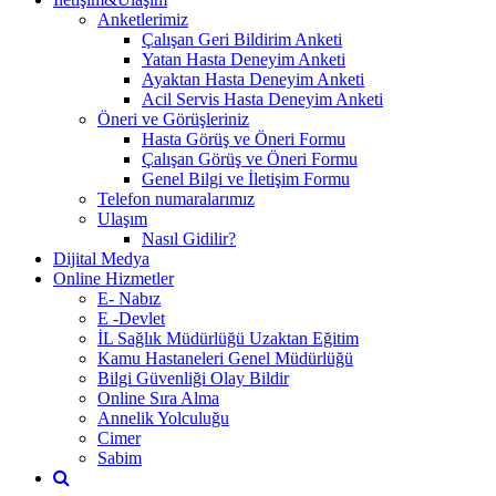
Anketlerimiz
Çalışan Geri Bildirim Anketi
Yatan Hasta Deneyim Anketi
Ayaktan Hasta Deneyim Anketi
Acil Servis Hasta Deneyim Anketi
Öneri ve Görüşleriniz
Hasta Görüş ve Öneri Formu
Çalışan Görüş ve Öneri Formu
Genel Bilgi ve İletişim Formu
Telefon numaralarımız
Ulaşım
Nasıl Gidilir?
Dijital Medya
Online Hizmetler
E- Nabız
E -Devlet
İL Sağlık Müdürlüğü Uzaktan Eğitim
Kamu Hastaneleri Genel Müdürlüğü
Bilgi Güvenliği Olay Bildir
Online Sıra Alma
Annelik Yolculuğu
Cimer
Sabim