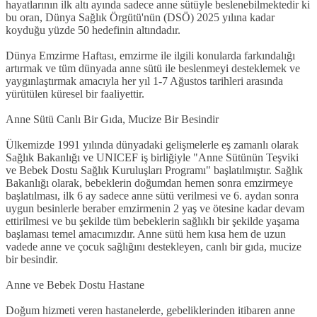
hayatlarının ilk altı ayında sadece anne sütüyle beslenebilmektedir ki
bu oran, Dünya Sağlık Örgütü'nün (DSÖ) 2025 yılına kadar
koyduğu yüzde 50 hedefinin altındadır.
Dünya Emzirme Haftası, emzirme ile ilgili konularda farkındalığı
artırmak ve tüm dünyada anne sütü ile beslenmeyi desteklemek ve
yaygınlaştırmak amacıyla her yıl 1-7 Ağustos tarihleri arasında
yürütülen küresel bir faaliyettir.
Anne Sütü Canlı Bir Gıda, Mucize Bir Besindir
Ülkemizde 1991 yılında dünyadaki gelişmelerle eş zamanlı olarak
Sağlık Bakanlığı ve UNICEF iş birliğiyle "Anne Sütünün Teşviki
ve Bebek Dostu Sağlık Kuruluşları Programı" başlatılmıştır. Sağlık
Bakanlığı olarak, bebeklerin doğumdan hemen sonra emzirmeye
başlatılması, ilk 6 ay sadece anne sütü verilmesi ve 6. aydan sonra
uygun besinlerle beraber emzirmenin 2 yaş ve ötesine kadar devam
ettirilmesi ve bu şekilde tüm bebeklerin sağlıklı bir şekilde yaşama
başlaması temel amacımızdır. Anne sütü hem kısa hem de uzun
vadede anne ve çocuk sağlığını destekleyen, canlı bir gıda, mucize
bir besindir.
Anne ve Bebek Dostu Hastane
Doğum hizmeti veren hastanelerde, gebeliklerinden itibaren anne