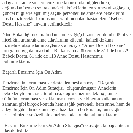
adaylarını anne sütü ve emzirme konusunda bilgilendiren,
doğumdan hemen sonra annelerin bebeklerini emzirmesini sağlayan,
güncel bilgilerle eğitilmiş sağlık personeli ile annelere bebeklerini
nasıl emzirecekleri konusunda yardımcı olan hastanelere "Bebek
Dostu Hastane" unvanı verilmektedir.
Yine Bakanlığımız tarafından; anne sağlığı hizmetlerinin niteliğini ve
niceliğini artırarak anne adaylarının güvenli, kaliteli doğum
hizmetine ulaşmalarını sağlamak amacıyla "Anne Dostu Hastane"
programı uygulanmaktadır. Bu kapsamda ülkemizde 81 ilde bin 229
Bebek Dostu, 61 ilde de 113 Anne Dostu Hastanemiz
bulunmaktadır.
Başarılı Emzirme İçin On Adım
Emzirmenin korunması ve desteklenmesi amacıyla "Başarılı
Emzirme İçin On Adım Stratejisi" oluşturulmuştur. Annelerin
bebekleriyle bir arada tutulması, doğru emzirme tekniği, anne
sütünün korunması ve saklanması, emzik ve biberon kullanımının
zararları gibi birçok konuda hem sağlık personeli, hem anne, hem de
aileyi bilgilendirmek amacıyla hazırlanan bu kurallar, tüm sağlık
tesislerimizde ve özellikle emzirme odalarında bulunmaktadır.
"Başarılı Emzirme İçin On Adım Stratejisi"ne aşağıdaki bağlantıdan
ulaşabilirsiniz.