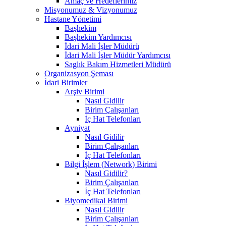
Amaç ve Hedeflerimiz
Misyonumuz & Vizyonumuz
Hastane Yönetimi
Başhekim
Başhekim Yardımcısı
İdari Mali İşler Müdürü
İdari Mali İşler Müdür Yardımcısı
Saglık Bakım Hizmetleri Müdürü
Organizasyon Şeması
İdari Birimler
Arşiv Birimi
Nasıl Gidilir
Birim Çalışanları
İç Hat Telefonları
Ayniyat
Nasıl Gidilir
Birim Çalışanları
İç Hat Telefonları
Bilgi İşlem (Network) Birimi
Nasıl Gidilir?
Birim Çalışanları
İç Hat Telefonları
Biyomedikal Birimi
Nasıl Gidilir
Birim Çalışanları