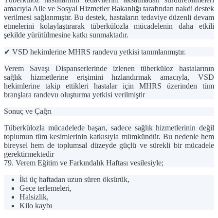
amacıyla Aile ve Sosyal Hizmetler Bakanlığı tarafından nakdi destek
verilmesi sağlanmıştır. Bu destek, hastaların tedaviye düzenli devam
etmelerini kolaylaştırarak tüberkülozla mücadelenin daha etkili
şekilde yürütülmesine katkı sunmaktadır.
✔
VSD hekimlerine MHRS randevu yetkisi tanımlanmıştır.
Verem Savaşı Dispanserlerinde izlenen tüberküloz hastalarının
sağlık hizmetlerine erişimini hızlandırmak amacıyla, VSD
hekimlerine takip ettikleri hastalar için
MHRS üzerinden tüm
branşlara randevu oluşturma yetkisi
verilmiştir
Sonuç ve Çağrı
Tüberkülozla mücadelede başarı, sadece sağlık hizmetlerinin değil
toplumun tüm kesimlerinin katkısıyla mümkündür. Bu nedenle hem
bireysel hem de toplumsal düzeyde güçlü ve sürekli bir mücadele
gerektirmektedir
79. Verem Eğitim ve Farkındalık Haftası vesilesiyle;
İki üç haftadan uzun süren öksürük
,
Gece terlemeleri
,
Halsizlik
,
Kilo kaybı