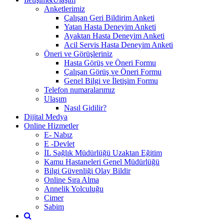
Anketlerimiz
Çalışan Geri Bildirim Anketi
Yatan Hasta Deneyim Anketi
Ayaktan Hasta Deneyim Anketi
Acil Servis Hasta Deneyim Anketi
Öneri ve Görüşleriniz
Hasta Görüş ve Öneri Formu
Çalışan Görüş ve Öneri Formu
Genel Bilgi ve İletişim Formu
Telefon numaralarımız
Ulaşım
Nasıl Gidilir?
Dijital Medya
Online Hizmetler
E- Nabız
E -Devlet
İL Sağlık Müdürlüğü Uzaktan Eğitim
Kamu Hastaneleri Genel Müdürlüğü
Bilgi Güvenliği Olay Bildir
Online Sıra Alma
Annelik Yolculuğu
Cimer
Sabim