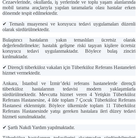
Cezaevlerinde, okullarda, iş yerlerinde ve toplu yaşam alanlarında
mobil tarama araçlarıyla yapılan taramalarla olası hastalar erken
dönemde tespit edilmektedir.
✔
Temaslı muayenesi ve koruyucu tedavi uygulamaları düzenli
olarak sürdürülmektedir.
Bulaştırıcı hastaların yakın temaslıları ücretsiz olarak
değerlendirilmekte; hastalık gelişme riski taşıyan kişilere ücretsiz
koruyucu tedavi uygulanmaktadır. Böylece bulaş zinciri
kırılmaktadır.
✔
Dirençli tüberküloz vakaları için Tüberküloz Referans Hastaneleri
hizmet vermektedir.
Ankara, İstanbul ve İzmir’deki referans hastanelerde dirençli
tüberküloz hastalarının tedavisi modern yaklaşımlarla
sürdürülmektedir. Mevcutta hizmet veren
4 Yetişkin Tüberküloz
Referans Hastanesine
, 4 ilde toplam
7 Çocuk Tüberküloz Referans
Hastanesi
eklenmiştir. Böylece ülkemizde toplam
11 Tüberküloz
Referans Hastanesinde
yatışı gereken hastalara ileri düzey tedavi
hizmeti sunulmaktadır.
✔
Şartlı Nakdi Yardım yapılmaktadır.
Tüberküloz hastalarının tedavilerini aksatmadan sürdürebilmeleri