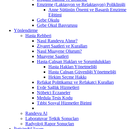
Emzirme (Laktasyon ve Relaktasyon) Polikliniği
Anne Sütünün Önemi ve Başarılı Emzirme
Eğitimi
Gebe Okulu
Gebe Okul Başvurusu
Yönlendirme
Hasta Rehberi
Nasıl Randevu Alınır?
Ziyaret Saatleri ve Kuralları
Nasıl Muayene Olurum?
Muayene Saatleri
Hasta-Çalışan Hakları ve Sorumlulukları
Hasta Hakları Yönetmeliği
Hasta Çalışan Güvenliği Yönetmeliği
Hekim Seçme Hakkı
Refakat Politikamız ve Refakatçi Kuralları
Evde Sağlık Hizmetleri
Nöbetci Eczaneler
Medula Tesis Kodu
Tıbbi Sosyal Hizmetler Birimi
Randevu Al
Laboratuvar Tetkik Sonuçları
Radyoloji Rapor Sonuçları
İletişim&Ulaşım