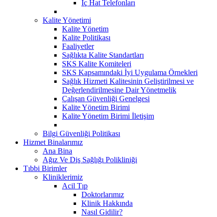
İç Hat Telefonları
Kalite Yönetimi
Kalite Yönetim
Kalite Politikası
Faaliyetler
Sağlıkta Kalite Standartları
SKS Kalite Komiteleri
SKS Kapsamındaki İyi Uygulama Örnekleri
Sağlık Hizmeti Kalitesinin Geliştirilmesi ve
Değerlendirilmesine Dair Yönetmelik
Çalışan Güvenliği Genelgesi
Kalite Yönetim Birimi
Kalite Yönetim Birimi İletişim
Bilgi Güvenliği Politikası
Hizmet Binalarımız
Ana Bina
Ağız Ve Diş Sağlığı Polikliniği
Tıbbi Birimler
Kliniklerimiz
Acil Tıp
Doktorlarımız
Klinik Hakkında
Nasıl Gidilir?