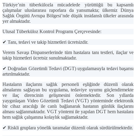
Türkiye’nin tüberkülozla mücadelede yürüttüğü bu kapsamlı
çalışmalar uluslararası raporlara da yansımakta; ülkemiz Dünya
Sağlık Örgütü Avrupa Bölgesi’nde
düşük insidanslı ülkeler
arasında
yer almaktadır.
Ulusal Tüberküloz Kontrol Programı Çerçevesinde:
✔
Tanı, tedavi ve takip hizmetleri ücretsizdir.
Verem Savaşı Dispanserlerinde tüm hastalara tanı testleri, ilaçlar ve
takip hizmetleri ücretsiz sunulmaktadır.
✔
Doğrudan Gözetimli Tedavi (DGT) uygulamasıyla tedavi başarısı
artırılmaktadır.
Hastaların ilaçlarını sağlık personeli eşliğinde düzenli olarak
almalarını sağlayan bu uygulama, tedaviye uyumu güçlendirmekte
ve ilaç direncinin gelişmesini önlemektedir. Son yıllarda
yaygınlaşan
Video Gözetimli Tedavi (VGT)
yönteminde elektronik
bir cihaz aracılığı ile canlı bağlanarak hastanın günlük ilaçlarını
alması sağlanmaktadır. VGT yöntemi ile yapılan DGT hem hastalara
hem sağlık çalışanına kolaylık sağlamaktadır.
✔
Riskli gruplara yönelik taramalar düzenli olarak sürdürülmektedir.