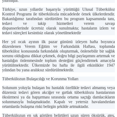
yitirmiştir.
Türkiye, uzun yıllardır başarıyla yürüttüğü
Ulusal Tüberküloz
Kontrol Programı
ile tüberkülozla mücadelede örnek ülkelerdendir.
Bakanlığımız tarafından sürdürülen bu program kapsamında tanı,
tedavi ve takip hizmetleri verem savaşı
dispanserlerinde
ücretsiz
olarak sunulmakta; hastaların izlem ve
tedavi süreçleri kesintisiz olarak yönetilmektedir
Her yıl ocak ayının ilk pazar gününü izleyen hafta boyunca
düzenlenen
Verem Eğitim ve Farkındalık Haftası
, toplumda
tüberküloz konusunda farkındalık oluşturmak, önlenebilir bir sağlık
sorunu olduğuna dikkat çekmek, doğru bilgi paylaşımını artırmak ve
hastalığın önlenmesinde toplum desteğini güçlendirmek amacıyla
yürütülmektedir. Ülkemizde bu hafta ile ilgili etkinlikler 1947
yılından bu yana aralıksız sürdürülmektedir.
Tüberkülozun Bulaşıcılığı ve Korunma Yolları
Solunum yoluyla bulaşan bu hastalık özellikle tedavi almamış veya
düzensiz tedavi gören akciğer ve gırtlak tüberkülozu hastalarının
öksürmesi ya da hapşırması sırasında ortama saçtığı damlacıkların
solunmasıyla bulaşmaktadır. Kapalı ve yetersiz havalandırılan
ortamlarda bulaşma riski belirgin şekilde artmaktadır.
Tüberkülozun en sık görülen belirtileri uzun süren öksürük, ateş,