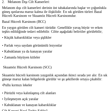
2.
Melanom Dışı Cilt Kanserleri:
Melanom dışı cilt kanserleri derinin üst tabakalarında başlar ve çoğunlukla
güneş ışınlarına maruz kalma ile ilişkilidir. En sık görülen türleri Bazal
Hücreli Karsinom ve Skuamöz Hücreli Karsinomdur.
Bazal Hücreli Karsinom (BCC)
En yaygın görülen cilt kanseri türüdür. Genellikle yavaş büyür ve erken
teşhis edildiğinde tedavi edilebilir. Ciltte aşağıdaki belirtiler görülebilir;
• Küçük kabarıklıklar veya şişlikler
• Parlak veya saydam görünümlü lezyonlar
• Kabuklanan ya da kanayan yaralar
• Zamanla büyüyen kitleler
Skuamöz Hücreli Karsinom (SCC)
Skuamöz hücreli karsinom yaygınlık açısından ikinci sırada yer alır. En sık
güneşe maruz kalan bölgelerde görülür ve şu şekillerde ortaya çıkabilir:
•Pullu kırmızı lekeler
• Pürüzlü veya kalınlaşmış cilt alanları
• İyileşmeyen açık yaralar
• Kabuklanan ve kanayan kabarıklıklar
Cilt Kanseri Nasıl Teşhis Edilir?