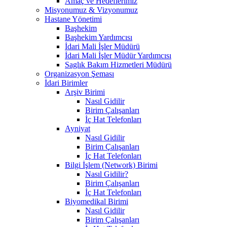
Amaç ve Hedeflerimiz
Misyonumuz & Vizyonumuz
Hastane Yönetimi
Başhekim
Başhekim Yardımcısı
İdari Mali İşler Müdürü
İdari Mali İşler Müdür Yardımcısı
Saglık Bakım Hizmetleri Müdürü
Organizasyon Şeması
İdari Birimler
Arşiv Birimi
Nasıl Gidilir
Birim Çalışanları
İç Hat Telefonları
Ayniyat
Nasıl Gidilir
Birim Çalışanları
İç Hat Telefonları
Bilgi İşlem (Network) Birimi
Nasıl Gidilir?
Birim Çalışanları
İç Hat Telefonları
Biyomedikal Birimi
Nasıl Gidilir
Birim Çalışanları