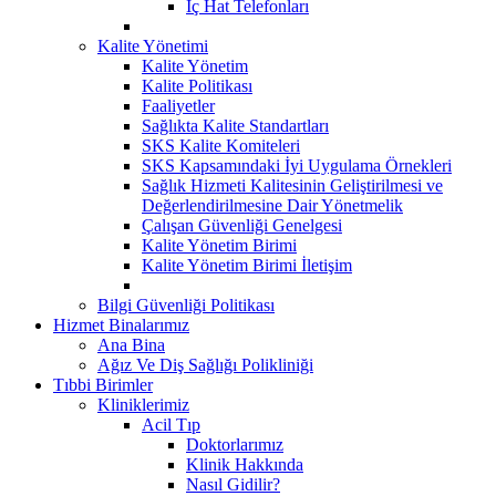
İç Hat Telefonları
Kalite Yönetimi
Kalite Yönetim
Kalite Politikası
Faaliyetler
Sağlıkta Kalite Standartları
SKS Kalite Komiteleri
SKS Kapsamındaki İyi Uygulama Örnekleri
Sağlık Hizmeti Kalitesinin Geliştirilmesi ve
Değerlendirilmesine Dair Yönetmelik
Çalışan Güvenliği Genelgesi
Kalite Yönetim Birimi
Kalite Yönetim Birimi İletişim
Bilgi Güvenliği Politikası
Hizmet Binalarımız
Ana Bina
Ağız Ve Diş Sağlığı Polikliniği
Tıbbi Birimler
Kliniklerimiz
Acil Tıp
Doktorlarımız
Klinik Hakkında
Nasıl Gidilir?