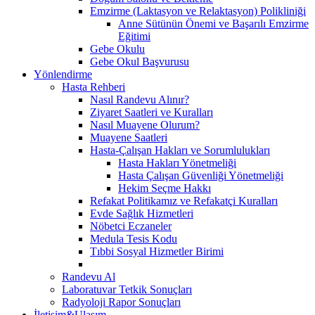
Emzirme (Laktasyon ve Relaktasyon) Polikliniği
Anne Sütünün Önemi ve Başarılı Emzirme
Eğitimi
Gebe Okulu
Gebe Okul Başvurusu
Yönlendirme
Hasta Rehberi
Nasıl Randevu Alınır?
Ziyaret Saatleri ve Kuralları
Nasıl Muayene Olurum?
Muayene Saatleri
Hasta-Çalışan Hakları ve Sorumlulukları
Hasta Hakları Yönetmeliği
Hasta Çalışan Güvenliği Yönetmeliği
Hekim Seçme Hakkı
Refakat Politikamız ve Refakatçi Kuralları
Evde Sağlık Hizmetleri
Nöbetci Eczaneler
Medula Tesis Kodu
Tıbbi Sosyal Hizmetler Birimi
Randevu Al
Laboratuvar Tetkik Sonuçları
Radyoloji Rapor Sonuçları
İletişim&Ulaşım