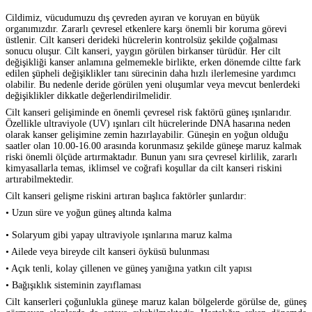
Cildimiz, vücudumuzu dış çevreden ayıran ve koruyan en büyük
organımızdır. Zararlı çevresel etkenlere karşı önemli bir koruma görevi
üstlenir. Cilt kanseri derideki hücrelerin kontrolsüz şekilde çoğalması
sonucu oluşur. Cilt kanseri, yaygın görülen birkanser türüdür. Her cilt
değişikliği kanser anlamına gelmemekle birlikte, erken dönemde ciltte fark
edilen şüpheli değişiklikler tanı sürecinin daha hızlı ilerlemesine yardımcı
olabilir. Bu nedenle deride görülen yeni oluşumlar veya mevcut benlerdeki
değişiklikler dikkatle değerlendirilmelidir.
Cilt kanseri gelişiminde en önemli çevresel risk faktörü güneş ışınlarıdır.
Özellikle ultraviyole (UV) ışınları cilt hücrelerinde DNA hasarına neden
olarak kanser gelişimine zemin hazırlayabilir. Güneşin en yoğun olduğu
saatler olan 10.00-16.00 arasında korunmasız şekilde güneşe maruz kalmak
riski önemli ölçüde artırmaktadır. Bunun yanı sıra çevresel kirlilik, zararlı
kimyasallarla temas, iklimsel ve coğrafi koşullar da cilt kanseri riskini
artırabilmektedir.
Cilt kanseri gelişme riskini artıran başlıca faktörler şunlardır:
• Uzun süre ve yoğun güneş altında kalma
• Solaryum gibi yapay ultraviyole ışınlarına maruz kalma
• Ailede veya bireyde cilt kanseri öyküsü bulunması
• Açık tenli, kolay çillenen ve güneş yanığına yatkın cilt yapısı
• Bağışıklık sisteminin zayıflaması
Cilt kanserleri çoğunlukla güneşe maruz kalan bölgelerde görülse de, güneş