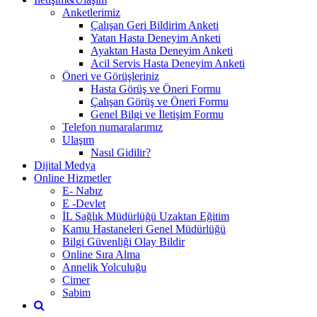
Anketlerimiz
Çalışan Geri Bildirim Anketi
Yatan Hasta Deneyim Anketi
Ayaktan Hasta Deneyim Anketi
Acil Servis Hasta Deneyim Anketi
Öneri ve Görüşleriniz
Hasta Görüş ve Öneri Formu
Çalışan Görüş ve Öneri Formu
Genel Bilgi ve İletişim Formu
Telefon numaralarımız
Ulaşım
Nasıl Gidilir?
Dijital Medya
Online Hizmetler
E- Nabız
E -Devlet
İL Sağlık Müdürlüğü Uzaktan Eğitim
Kamu Hastaneleri Genel Müdürlüğü
Bilgi Güvenliği Olay Bildir
Online Sıra Alma
Annelik Yolculuğu
Cimer
Sabim