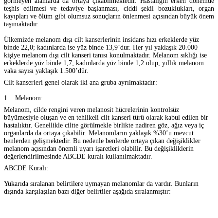
görmeyen alanlarda da ortaya çıkabilmektedir. Hastalığın erken dönemde
teşhis edilmesi ve tedaviye başlanması, ciddi şekil bozuklukları, organ
kayıpları ve ölüm gibi olumsuz sonuçların önlenmesi açısından büyük önem
taşımaktadır.
Ülkemizde melanom dışı cilt kanserlerinin insidans hızı erkeklerde yüz
binde 22,0; kadınlarda ise yüz binde 13,9’dur. Her yıl yaklaşık 20.000
kişiye melanom dışı cilt kanseri tanısı konulmaktadır. Melanom sıklığı ise
erkeklerde yüz binde 1,7; kadınlarda yüz binde 1,2 olup, yıllık melanom
vaka sayısı yaklaşık 1.500’dür.
Cilt kanserleri genel olarak iki ana gruba ayrılmaktadır:
1.
Melanom:
Melanom, cilde rengini veren melanosit hücrelerinin kontrolsüz
büyümesiyle oluşan ve en tehlikeli cilt kanseri türü olarak kabul edilen bir
hastalıktır. Genellikle ciltte görülmekle birlikte nadiren göz, ağız veya iç
organlarda da ortaya çıkabilir. Melanomların yaklaşık %30’u mevcut
benlerden gelişmektedir. Bu nedenle benlerde ortaya çıkan değişiklikler
melanom açısından önemli uyarı işaretleri olabilir. Bu değişikliklerin
değerlendirilmesinde ABCDE kuralı kullanılmaktadır.
ABCDE Kuralı:
Yukarıda sıralanan belirtilere uymayan melanomlar da vardır. Bunların
dışında karşılaşılan bazı diğer belirtiler aşağıda sıralanmıştır: