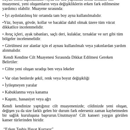
muayenesi, yeni oluşumların veya değişikliklerin erken fark edilmesine
yardımcı olabilir.
Muayene sırasında:
• İyi aydınlatılmış bir ortamda tam boy ayna kullanılmalıdır.
•Yüz, boyun, gövde, kollar ve bacaklar dahil olmak üzere tüm vücut
dikkatlice incelenmelidir.
• Avuç içleri, ayak tabanları, saçlı deri, kulaklar, tırnaklar ve sırt gibi tüm
bölgeler incelenmelidir.
• Görülmesi zor alanlar için el aynası kullanılmalı veya yakınlardan yardım
alınmalıdır.
Kendi Kendine Cilt Muayenesi Sırasında Dikkat Edilmesi Gereken
Belirtiler:
• Ciltte yeni oluşan sıradışı ben veya lekeler
• Var olan benlerde şekil, renk veya boyut değişikliği
• İyileşmeyen yaralar
• Kabuklanma veya kanama
• Kaşıntı, hassasiyet veya ağrı
Kendi kendinize yaptığınız cilt muayenenizde;
cildinizde yeni oluşan,
değişen ya da size farklı gelen bir durum fark ederseniz zaman kaybetmeden
bir sağlık kuruluşuna başvurun.
Unutmayın!
Cilt kanseri yaygın görülen
kanser türlerinden biridir.
“Erken Teşhis Hayat Kurtarır”