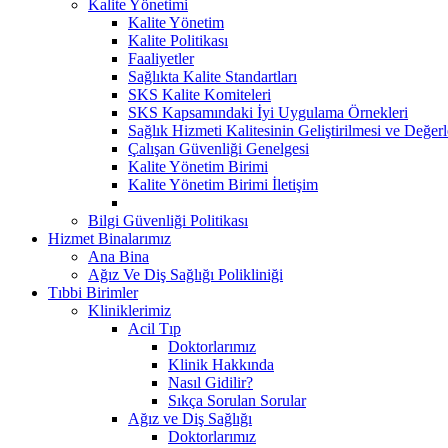
Kalite Yönetimi
Kalite Yönetim
Kalite Politikası
Faaliyetler
Sağlıkta Kalite Standartları
SKS Kalite Komiteleri
SKS Kapsamındaki İyi Uygulama Örnekleri
Sağlık Hizmeti Kalitesinin Geliştirilmesi ve Değer
Çalışan Güvenliği Genelgesi
Kalite Yönetim Birimi
Kalite Yönetim Birimi İletişim
Bilgi Güvenliği Politikası
Hizmet Binalarımız
Ana Bina
Ağız Ve Diş Sağlığı Polikliniği
Tıbbi Birimler
Kliniklerimiz
Acil Tıp
Doktorlarımız
Klinik Hakkında
Nasıl Gidilir?
Sıkça Sorulan Sorular
Ağız ve Diş Sağlığı
Doktorlarımız