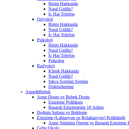
Birim Hakkında
Nasıl Gidilir?
İç Hat Telefon
Odyoloji
Birim Hakkında
Nasıl Gidilir?
İç Hat Telefon
Psikoloji
Birim Hakkında
Nasıl Gidilir?
İç Hat Telefon
Psikolog
Radyoloji
Klinik Hakkında
Nasıl Gidilir?
Sıkça Sorulan Sorular
Doktorlarımız
Anne&Bebek
Anne Dostu ve Bebek Dostu
Emzirme Politikası
Başarılı Emzirmenin 10 Adımı
Doğum Salonu ve Bekleme
Emzirme (Laktasyon ve Relaktasyon) Polikliniği
Anne Sütünün Önemi ve Başarılı Emzirme E
Gebe Okulu