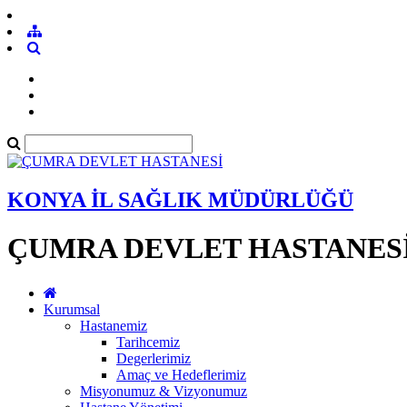
KONYA İL SAĞLIK MÜDÜRLÜĞÜ
ÇUMRA DEVLET HASTANES
Kurumsal
Hastanemiz
Tarihcemiz
Degerlerimiz
Amaç ve Hedeflerimiz
Misyonumuz & Vizyonumuz