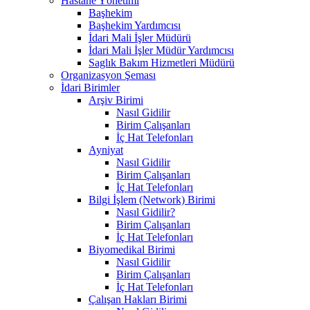
Hastane Yönetimi
Başhekim
Başhekim Yardımcısı
İdari Mali İşler Müdürü
İdari Mali İşler Müdür Yardımcısı
Saglık Bakım Hizmetleri Müdürü
Organizasyon Şeması
İdari Birimler
Arşiv Birimi
Nasıl Gidilir
Birim Çalışanları
İç Hat Telefonları
Ayniyat
Nasıl Gidilir
Birim Çalışanları
İç Hat Telefonları
Bilgi İşlem (Network) Birimi
Nasıl Gidilir?
Birim Çalışanları
İç Hat Telefonları
Biyomedikal Birimi
Nasıl Gidilir
Birim Çalışanları
İç Hat Telefonları
Çalışan Hakları Birimi