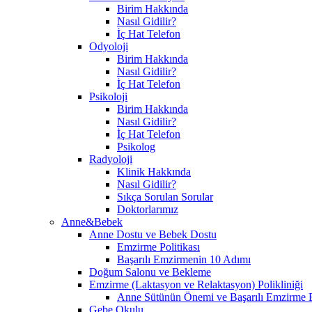
Birim Hakkında
Nasıl Gidilir?
İç Hat Telefon
Odyoloji
Birim Hakkında
Nasıl Gidilir?
İç Hat Telefon
Psikoloji
Birim Hakkında
Nasıl Gidilir?
İç Hat Telefon
Psikolog
Radyoloji
Klinik Hakkında
Nasıl Gidilir?
Sıkça Sorulan Sorular
Doktorlarımız
Anne&Bebek
Anne Dostu ve Bebek Dostu
Emzirme Politikası
Başarılı Emzirmenin 10 Adımı
Doğum Salonu ve Bekleme
Emzirme (Laktasyon ve Relaktasyon) Polikliniği
Anne Sütünün Önemi ve Başarılı Emzirme E
Gebe Okulu