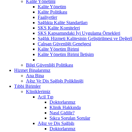
Kalite Yönetimi
Kalite Yönetim
Kalite Politikası
Faaliyetler
Sağlıkta Kalite Standartları
SKS Kalite Komiteleri
SKS Kapsamındaki İyi Uygulama Örnekleri
Sağlık Hizmeti Kalitesinin Geliştirilmesi ve Değer
Çalışan Güvenliği Genelgesi
Kalite Yönetim Birimi
Kalite Yönetim Birimi İletişim
Bilgi Güvenliği Politikası
Hizmet Binalarımız
Ana Bina
Ağız Ve Diş Sağlığı Polikliniği
Tıbbi Birimler
Kliniklerimiz
Acil Tıp
Doktorlarımız
Klinik Hakkında
Nasıl Gidilir?
Sıkça Sorulan Sorular
Ağız ve Diş Sağlığı
Doktorlarımız