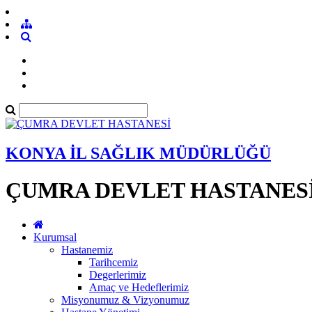
KONYA İL SAĞLIK MÜDÜRLÜĞÜ
ÇUMRA DEVLET HASTANES
Kurumsal
Hastanemiz
Tarihcemiz
Degerlerimiz
Amaç ve Hedeflerimiz
Misyonumuz & Vizyonumuz