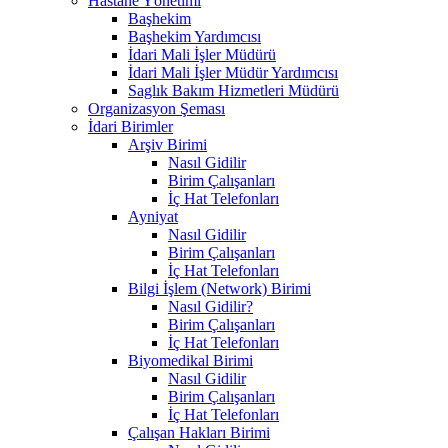
Hastane Yönetimi
Başhekim
Başhekim Yardımcısı
İdari Mali İşler Müdürü
İdari Mali İşler Müdür Yardımcısı
Saglık Bakım Hizmetleri Müdürü
Organizasyon Şeması
İdari Birimler
Arşiv Birimi
Nasıl Gidilir
Birim Çalışanları
İç Hat Telefonları
Ayniyat
Nasıl Gidilir
Birim Çalışanları
İç Hat Telefonları
Bilgi İşlem (Network) Birimi
Nasıl Gidilir?
Birim Çalışanları
İç Hat Telefonları
Biyomedikal Birimi
Nasıl Gidilir
Birim Çalışanları
İç Hat Telefonları
Çalışan Hakları Birimi