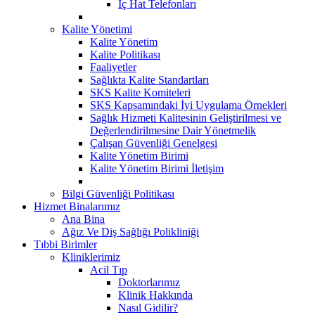
İç Hat Telefonları
Kalite Yönetimi
Kalite Yönetim
Kalite Politikası
Faaliyetler
Sağlıkta Kalite Standartları
SKS Kalite Komiteleri
SKS Kapsamındaki İyi Uygulama Örnekleri
Sağlık Hizmeti Kalitesinin Geliştirilmesi ve
Değerlendirilmesine Dair Yönetmelik
Çalışan Güvenliği Genelgesi
Kalite Yönetim Birimi
Kalite Yönetim Birimi İletişim
Bilgi Güvenliği Politikası
Hizmet Binalarımız
Ana Bina
Ağız Ve Diş Sağlığı Polikliniği
Tıbbi Birimler
Kliniklerimiz
Acil Tıp
Doktorlarımız
Klinik Hakkında
Nasıl Gidilir?