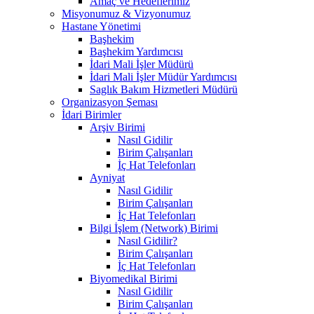
Amaç ve Hedeflerimiz
Misyonumuz & Vizyonumuz
Hastane Yönetimi
Başhekim
Başhekim Yardımcısı
İdari Mali İşler Müdürü
İdari Mali İşler Müdür Yardımcısı
Saglık Bakım Hizmetleri Müdürü
Organizasyon Şeması
İdari Birimler
Arşiv Birimi
Nasıl Gidilir
Birim Çalışanları
İç Hat Telefonları
Ayniyat
Nasıl Gidilir
Birim Çalışanları
İç Hat Telefonları
Bilgi İşlem (Network) Birimi
Nasıl Gidilir?
Birim Çalışanları
İç Hat Telefonları
Biyomedikal Birimi
Nasıl Gidilir
Birim Çalışanları