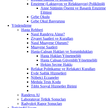
Emzirme (Laktasyon ve Relaktasyon) Polikliniği
Anne Sütünün Önemi ve Başarılı Emzirme
Eğitimi
Gebe Okulu
Gebe Okul Başvurusu
Yönlendirme
Hasta Rehberi
Nasıl Randevu Alınır?
Ziyaret Saatleri ve Kuralları
Nasıl Muayene Olurum?
Muayene Saatleri
Hasta-Çalışan Hakları ve Sorumlulukları
Hasta Hakları Yönetmeliği
Hasta Çalışan Güvenliği Yönetmeliği
Hekim Seçme Hakkı
Refakat Politikamız ve Refakatçi Kuralları
Evde Sağlık Hizmetleri
Nöbetci Eczaneler
Medula Tesis Kodu
Tıbbi Sosyal Hizmetler Birimi
Randevu Al
Laboratuvar Tetkik Sonuçları
Radyoloji Rapor Sonuçları
İletişim&Ulaşım