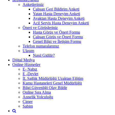
Anketlerimiz
Çalışan Geri Bildirim Anketi
Yatan Hasta Deneyim Anketi
Ayaktan Hasta Deneyim Anketi
Acil Servis Hasta Deneyim Anketi
Öneri ve Görüşleriniz
Hasta Görüş ve Öneri Formu
Çalışan Görüş ve Öneri Formu
Genel Bilgi ve İletişim Formu
Telefon numaralarımız
Ulaşım
Nasıl Gidilir?
Dijital Medya
Online Hizmetler
E- Nabız
E -Devlet
İL Sağlık Müdürlüğü Uzaktan Eğitim
Kamu Hastaneleri Genel Müdürlüğü
Bilgi Güvenliği Olay Bildir
Online Sıra Alma
Annelik Yolculuğu
Cimer
Sabim