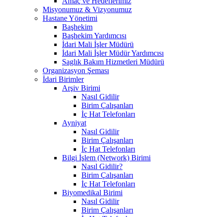
Amaç ve Hedeflerimiz
Misyonumuz & Vizyonumuz
Hastane Yönetimi
Başhekim
Başhekim Yardımcısı
İdari Mali İşler Müdürü
İdari Mali İşler Müdür Yardımcısı
Saglık Bakım Hizmetleri Müdürü
Organizasyon Şeması
İdari Birimler
Arşiv Birimi
Nasıl Gidilir
Birim Çalışanları
İç Hat Telefonları
Ayniyat
Nasıl Gidilir
Birim Çalışanları
İç Hat Telefonları
Bilgi İşlem (Network) Birimi
Nasıl Gidilir?
Birim Çalışanları
İç Hat Telefonları
Biyomedikal Birimi
Nasıl Gidilir
Birim Çalışanları