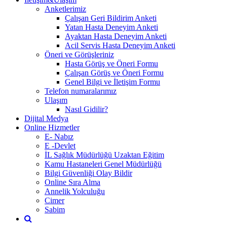
Anketlerimiz
Çalışan Geri Bildirim Anketi
Yatan Hasta Deneyim Anketi
Ayaktan Hasta Deneyim Anketi
Acil Servis Hasta Deneyim Anketi
Öneri ve Görüşleriniz
Hasta Görüş ve Öneri Formu
Çalışan Görüş ve Öneri Formu
Genel Bilgi ve İletişim Formu
Telefon numaralarımız
Ulaşım
Nasıl Gidilir?
Dijital Medya
Online Hizmetler
E- Nabız
E -Devlet
İL Sağlık Müdürlüğü Uzaktan Eğitim
Kamu Hastaneleri Genel Müdürlüğü
Bilgi Güvenliği Olay Bildir
Online Sıra Alma
Annelik Yolculuğu
Cimer
Sabim