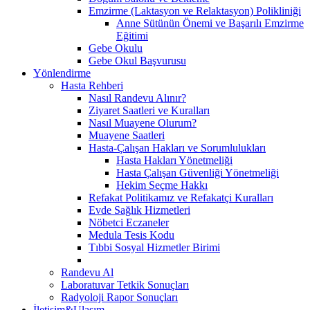
Emzirme (Laktasyon ve Relaktasyon) Polikliniği
Anne Sütünün Önemi ve Başarılı Emzirme
Eğitimi
Gebe Okulu
Gebe Okul Başvurusu
Yönlendirme
Hasta Rehberi
Nasıl Randevu Alınır?
Ziyaret Saatleri ve Kuralları
Nasıl Muayene Olurum?
Muayene Saatleri
Hasta-Çalışan Hakları ve Sorumlulukları
Hasta Hakları Yönetmeliği
Hasta Çalışan Güvenliği Yönetmeliği
Hekim Seçme Hakkı
Refakat Politikamız ve Refakatçi Kuralları
Evde Sağlık Hizmetleri
Nöbetci Eczaneler
Medula Tesis Kodu
Tıbbi Sosyal Hizmetler Birimi
Randevu Al
Laboratuvar Tetkik Sonuçları
Radyoloji Rapor Sonuçları
İletişim&Ulaşım