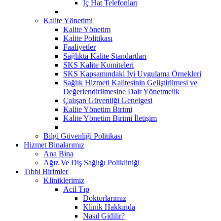
İç Hat Telefonları
Kalite Yönetimi
Kalite Yönetim
Kalite Politikası
Faaliyetler
Sağlıkta Kalite Standartları
SKS Kalite Komiteleri
SKS Kapsamındaki İyi Uygulama Örnekleri
Sağlık Hizmeti Kalitesinin Geliştirilmesi ve
Değerlendirilmesine Dair Yönetmelik
Çalışan Güvenliği Genelgesi
Kalite Yönetim Birimi
Kalite Yönetim Birimi İletişim
Bilgi Güvenliği Politikası
Hizmet Binalarımız
Ana Bina
Ağız Ve Diş Sağlığı Polikliniği
Tıbbi Birimler
Kliniklerimiz
Acil Tıp
Doktorlarımız
Klinik Hakkında
Nasıl Gidilir?