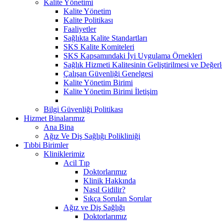
Kalite Yönetimi
Kalite Yönetim
Kalite Politikası
Faaliyetler
Sağlıkta Kalite Standartları
SKS Kalite Komiteleri
SKS Kapsamındaki İyi Uygulama Örnekleri
Sağlık Hizmeti Kalitesinin Geliştirilmesi ve Değer
Çalışan Güvenliği Genelgesi
Kalite Yönetim Birimi
Kalite Yönetim Birimi İletişim
Bilgi Güvenliği Politikası
Hizmet Binalarımız
Ana Bina
Ağız Ve Diş Sağlığı Polikliniği
Tıbbi Birimler
Kliniklerimiz
Acil Tıp
Doktorlarımız
Klinik Hakkında
Nasıl Gidilir?
Sıkça Sorulan Sorular
Ağız ve Diş Sağlığı
Doktorlarımız