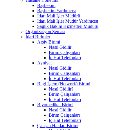
Hastane Yönetimi
Başhekim
Başhekim Yardımcısı
İdari Mali İşler Müdürü
İdari Mali İşler Müdür Yardımcısı
Saglık Bakım Hizmetleri Müdürü
Organizasyon Şeması
İdari Birimler
Arşiv Birimi
Nasıl Gidilir
Birim Çalışanları
İç Hat Telefonları
Ayniyat
Nasıl Gidilir
Birim Çalışanları
İç Hat Telefonları
Bilgi İşlem (Network) Birimi
Nasıl Gidilir?
Birim Çalışanları
İç Hat Telefonları
Biyomedikal Birimi
Nasıl Gidilir
Birim Çalışanları
İç Hat Telefonları
Çalışan Hakları Birimi