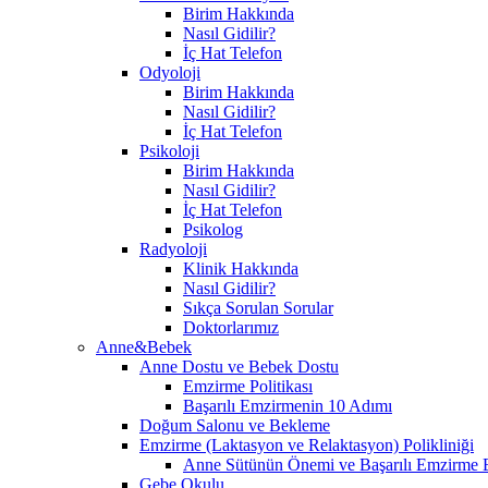
Birim Hakkında
Nasıl Gidilir?
İç Hat Telefon
Odyoloji
Birim Hakkında
Nasıl Gidilir?
İç Hat Telefon
Psikoloji
Birim Hakkında
Nasıl Gidilir?
İç Hat Telefon
Psikolog
Radyoloji
Klinik Hakkında
Nasıl Gidilir?
Sıkça Sorulan Sorular
Doktorlarımız
Anne&Bebek
Anne Dostu ve Bebek Dostu
Emzirme Politikası
Başarılı Emzirmenin 10 Adımı
Doğum Salonu ve Bekleme
Emzirme (Laktasyon ve Relaktasyon) Polikliniği
Anne Sütünün Önemi ve Başarılı Emzirme E
Gebe Okulu