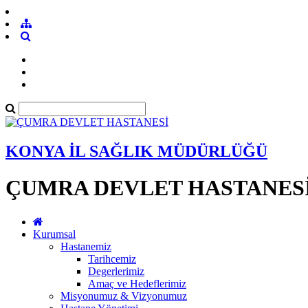
KONYA İL SAĞLIK MÜDÜRLÜĞÜ
ÇUMRA DEVLET HASTANES
Kurumsal
Hastanemiz
Tarihcemiz
Degerlerimiz
Amaç ve Hedeflerimiz
Misyonumuz & Vizyonumuz