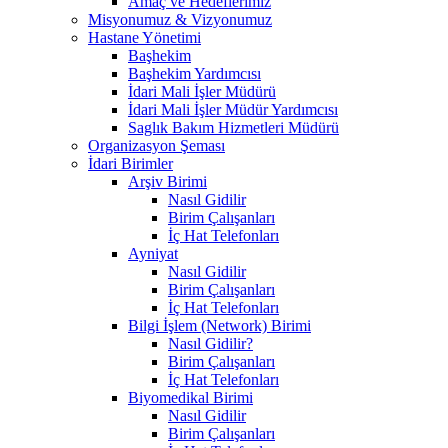
Amaç ve Hedeflerimiz
Misyonumuz & Vizyonumuz
Hastane Yönetimi
Başhekim
Başhekim Yardımcısı
İdari Mali İşler Müdürü
İdari Mali İşler Müdür Yardımcısı
Saglık Bakım Hizmetleri Müdürü
Organizasyon Şeması
İdari Birimler
Arşiv Birimi
Nasıl Gidilir
Birim Çalışanları
İç Hat Telefonları
Ayniyat
Nasıl Gidilir
Birim Çalışanları
İç Hat Telefonları
Bilgi İşlem (Network) Birimi
Nasıl Gidilir?
Birim Çalışanları
İç Hat Telefonları
Biyomedikal Birimi
Nasıl Gidilir
Birim Çalışanları