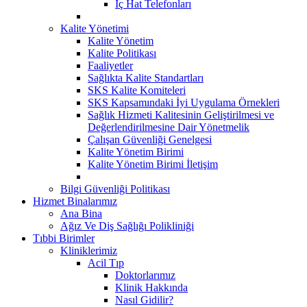
İç Hat Telefonları
Kalite Yönetimi
Kalite Yönetim
Kalite Politikası
Faaliyetler
Sağlıkta Kalite Standartları
SKS Kalite Komiteleri
SKS Kapsamındaki İyi Uygulama Örnekleri
Sağlık Hizmeti Kalitesinin Geliştirilmesi ve
Değerlendirilmesine Dair Yönetmelik
Çalışan Güvenliği Genelgesi
Kalite Yönetim Birimi
Kalite Yönetim Birimi İletişim
Bilgi Güvenliği Politikası
Hizmet Binalarımız
Ana Bina
Ağız Ve Diş Sağlığı Polikliniği
Tıbbi Birimler
Kliniklerimiz
Acil Tıp
Doktorlarımız
Klinik Hakkında
Nasıl Gidilir?