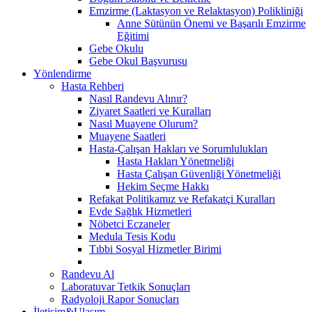
Emzirme (Laktasyon ve Relaktasyon) Polikliniği
Anne Sütünün Önemi ve Başarılı Emzirme
Eğitimi
Gebe Okulu
Gebe Okul Başvurusu
Yönlendirme
Hasta Rehberi
Nasıl Randevu Alınır?
Ziyaret Saatleri ve Kuralları
Nasıl Muayene Olurum?
Muayene Saatleri
Hasta-Çalışan Hakları ve Sorumlulukları
Hasta Hakları Yönetmeliği
Hasta Çalışan Güvenliği Yönetmeliği
Hekim Seçme Hakkı
Refakat Politikamız ve Refakatçi Kuralları
Evde Sağlık Hizmetleri
Nöbetci Eczaneler
Medula Tesis Kodu
Tıbbi Sosyal Hizmetler Birimi
Randevu Al
Laboratuvar Tetkik Sonuçları
Radyoloji Rapor Sonuçları
İletişim&Ulaşım