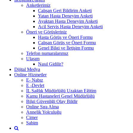
Anketlerimiz
Çalışan Geri Bildirim Anketi
Yatan Hasta Deneyim Anketi
Ayaktan Hasta Deneyim Anketi
Acil Servis Hasta Deneyim Anketi
Öneri ve Görüşleriniz
Hasta Görüş ve Öneri Formu
Çalışan Görüş ve Öneri Formu
Genel Bilgi ve İletişim Formu
Telefon numaralarımız
Ulaşım
Nasıl Gidilir?
Dijital Medya
Online Hizmetler
E- Nabız
E -Devlet
İL Sağlık Müdürlüğü Uzaktan Eğitim
Kamu Hastaneleri Genel Müdürlüğü
Bilgi Güvenliği Olay Bildir
Online Sıra Alma
Annelik Yolculuğu
Cimer
Sabim