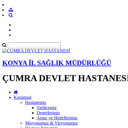
KONYA İL SAĞLIK MÜDÜRLÜĞÜ
ÇUMRA DEVLET HASTANES
Kurumsal
Hastanemiz
Tarihcemiz
Degerlerimiz
Amaç ve Hedeflerimiz
Misyonumuz & Vizyonumuz