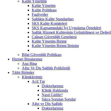
Kalite Yönetimi
Kalite Yönetim
Kalite Politikası
Faaliyetler
Sağlıkta Kalite Standartları
SKS Kalite Komiteleri
SKS Kapsamındaki İyi Uygulama Örnekleri
Sağlık Hizmeti Kalitesinin Geliştirilmesi ve Değer
Çalışan Güvenliği Genelgesi
Kalite Yönetim Birimi
Kalite Yönetim Birimi İletişim
Bilgi Güvenliği Politikası
Hizmet Binalarımız
Ana Bina
Ağız Ve Diş Sağlığı Polikliniği
Tıbbi Birimler
Kliniklerimiz
Acil Tıp
Doktorlarımız
Klinik Hakkında
Nasıl Gidilir?
Sıkça Sorulan Sorular
Ağız ve Diş Sağlığı
Doktorlarımız