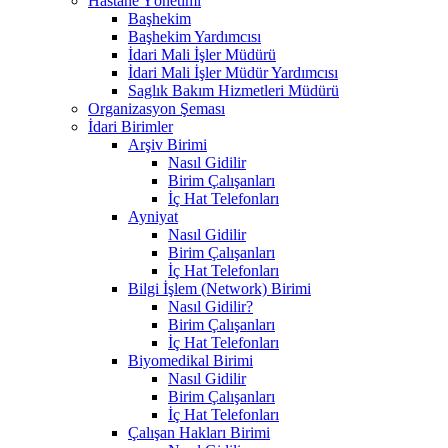
Hastane Yönetimi
Başhekim
Başhekim Yardımcısı
İdari Mali İşler Müdürü
İdari Mali İşler Müdür Yardımcısı
Saglık Bakım Hizmetleri Müdürü
Organizasyon Şeması
İdari Birimler
Arşiv Birimi
Nasıl Gidilir
Birim Çalışanları
İç Hat Telefonları
Ayniyat
Nasıl Gidilir
Birim Çalışanları
İç Hat Telefonları
Bilgi İşlem (Network) Birimi
Nasıl Gidilir?
Birim Çalışanları
İç Hat Telefonları
Biyomedikal Birimi
Nasıl Gidilir
Birim Çalışanları
İç Hat Telefonları
Çalışan Hakları Birimi