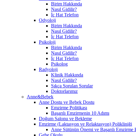
Birim Hakkında
Nasıl Gidilir?
İç Hat Telefon
Odyoloji
Birim Hakkında
Nasıl Gidilir?
İç Hat Telefon
Psikoloji
Birim Hakkında
Nasıl Gidilir?
İç Hat Telefon
Psikolog
Radyoloji
Klinik Hakkında
Nasıl Gidilir?
Sıkça Sorulan Sorular
Doktorlarımız
Anne&Bebek
Anne Dostu ve Bebek Dostu
Emzirme Politikası
Başarılı Emzirmenin 10 Adımı
Doğum Salonu ve Bekleme
Emzirme (Laktasyon ve Relaktasyon) Polikliniği
Anne Sütünün Önemi ve Başarılı Emzirme E
Gebe Okulu