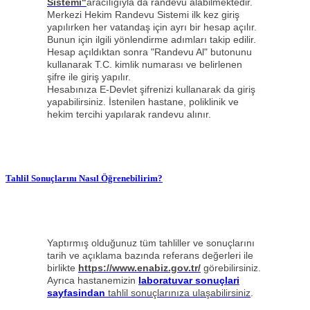
Sistemi"
aracılığıyla da randevu alabilmektedir.
Merkezi Hekim Randevu Sistemi ilk kez giriş
yapılırken her vatandaş için ayrı bir hesap açılır.
Bunun için ilgili yönlendirme adımları takip edilir.
Hesap açıldıktan sonra "Randevu Al" butonunu
kullanarak T.C. kimlik numarası ve belirlenen
şifre ile giriş yapılır.
Hesabınıza E-Devlet şifrenizi kullanarak da giriş
yapabilirsiniz. İstenilen hastane, poliklinik ve
hekim tercihi yapılarak randevu alınır.
Tahlil Sonuçlarını Nasıl Öğrenebilirim?
Yaptırmış olduğunuz tüm tahliller ve sonuçlarını
tarih ve açıklama bazında referans değerleri ile
birlikte
https://www.enabiz.gov.tr/
görebilirsiniz.
Ayrıca hastanemizin
laboratuvar sonuçlari
sayfasindan
tahlil sonuçlarınıza ulaşabilirsiniz
.