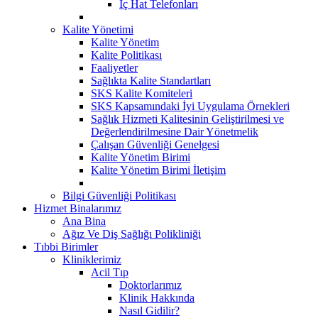
İç Hat Telefonları
Kalite Yönetimi
Kalite Yönetim
Kalite Politikası
Faaliyetler
Sağlıkta Kalite Standartları
SKS Kalite Komiteleri
SKS Kapsamındaki İyi Uygulama Örnekleri
Sağlık Hizmeti Kalitesinin Geliştirilmesi ve
Değerlendirilmesine Dair Yönetmelik
Çalışan Güvenliği Genelgesi
Kalite Yönetim Birimi
Kalite Yönetim Birimi İletişim
Bilgi Güvenliği Politikası
Hizmet Binalarımız
Ana Bina
Ağız Ve Diş Sağlığı Polikliniği
Tıbbi Birimler
Kliniklerimiz
Acil Tıp
Doktorlarımız
Klinik Hakkında
Nasıl Gidilir?