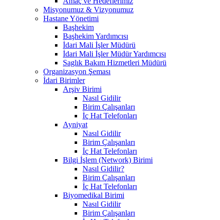
Amaç ve Hedeflerimiz
Misyonumuz & Vizyonumuz
Hastane Yönetimi
Başhekim
Başhekim Yardımcısı
İdari Mali İşler Müdürü
İdari Mali İşler Müdür Yardımcısı
Saglık Bakım Hizmetleri Müdürü
Organizasyon Şeması
İdari Birimler
Arşiv Birimi
Nasıl Gidilir
Birim Çalışanları
İç Hat Telefonları
Ayniyat
Nasıl Gidilir
Birim Çalışanları
İç Hat Telefonları
Bilgi İşlem (Network) Birimi
Nasıl Gidilir?
Birim Çalışanları
İç Hat Telefonları
Biyomedikal Birimi
Nasıl Gidilir
Birim Çalışanları