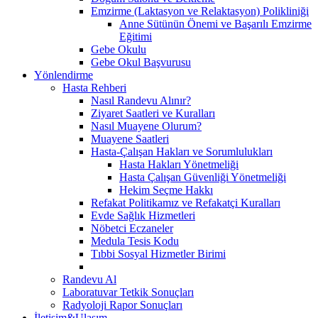
Emzirme (Laktasyon ve Relaktasyon) Polikliniği
Anne Sütünün Önemi ve Başarılı Emzirme
Eğitimi
Gebe Okulu
Gebe Okul Başvurusu
Yönlendirme
Hasta Rehberi
Nasıl Randevu Alınır?
Ziyaret Saatleri ve Kuralları
Nasıl Muayene Olurum?
Muayene Saatleri
Hasta-Çalışan Hakları ve Sorumlulukları
Hasta Hakları Yönetmeliği
Hasta Çalışan Güvenliği Yönetmeliği
Hekim Seçme Hakkı
Refakat Politikamız ve Refakatçi Kuralları
Evde Sağlık Hizmetleri
Nöbetci Eczaneler
Medula Tesis Kodu
Tıbbi Sosyal Hizmetler Birimi
Randevu Al
Laboratuvar Tetkik Sonuçları
Radyoloji Rapor Sonuçları
İletişim&Ulaşım