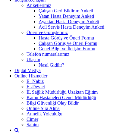
Anketlerimiz
Çalışan Geri Bildirim Anketi
Yatan Hasta Deneyim Anketi
Ayaktan Hasta Deneyim Anketi
Acil Servis Hasta Deneyim Anketi
Öneri ve Görüşleriniz
Hasta Görüş ve Öneri Formu
Çalışan Görüş ve Öneri Formu
Genel Bilgi ve İletişim Formu
Telefon numaralarımız
Ulaşım
Nasıl Gidilir?
Dijital Medya
Online Hizmetler
E- Nabız
E -Devlet
İL Sağlık Müdürlüğü Uzaktan Eğitim
Kamu Hastaneleri Genel Müdürlüğü
Bilgi Güvenliği Olay Bildir
Online Sıra Alma
Annelik Yolculuğu
Cimer
Sabim