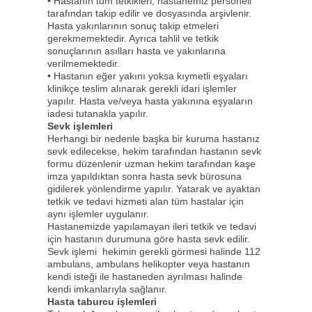
• Hastanın tüm tetkikleri, hastanemiz personeli
tarafından takip edilir ve dosyasında arşivlenir.
Hasta yakınlarının sonuç takip etmeleri
gerekmemektedir. Ayrıca tahlil ve tetkik
sonuçlarının asılları hasta ve yakınlarına
verilmemektedir.
• Hastanın eğer yakını yoksa kıymetli eşyaları
klinikçe teslim alınarak gerekli idari işlemler
yapılır. Hasta ve/veya hasta yakınına eşyaların
iadesi tutanakla yapılır.
Sevk işlemleri
Herhangi bir nedenle başka bir kuruma hastanız
sevk edilecekse, hekim tarafından hastanın sevk
formu düzenlenir uzman hekim tarafından kaşe
imza yapıldıktan sonra hasta sevk bürosuna
gidilerek yönlendirme yapılır. Yatarak ve ayaktan
tetkik ve tedavi hizmeti alan tüm hastalar için
aynı işlemler uygulanır.
Hastanemizde yapılamayan ileri tetkik ve tedavi
için hastanın durumuna göre hasta sevk edilir.
Sevk işlemi hekimin gerekli görmesi halinde 112
ambulans, ambulans helikopter veya hastanın
kendi isteği ile hastaneden ayrılması halinde
kendi imkanlarıyla sağlanır.
Hasta taburcu işlemleri