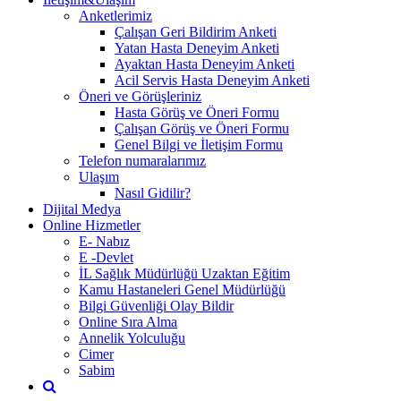
Anketlerimiz
Çalışan Geri Bildirim Anketi
Yatan Hasta Deneyim Anketi
Ayaktan Hasta Deneyim Anketi
Acil Servis Hasta Deneyim Anketi
Öneri ve Görüşleriniz
Hasta Görüş ve Öneri Formu
Çalışan Görüş ve Öneri Formu
Genel Bilgi ve İletişim Formu
Telefon numaralarımız
Ulaşım
Nasıl Gidilir?
Dijital Medya
Online Hizmetler
E- Nabız
E -Devlet
İL Sağlık Müdürlüğü Uzaktan Eğitim
Kamu Hastaneleri Genel Müdürlüğü
Bilgi Güvenliği Olay Bildir
Online Sıra Alma
Annelik Yolculuğu
Cimer
Sabim