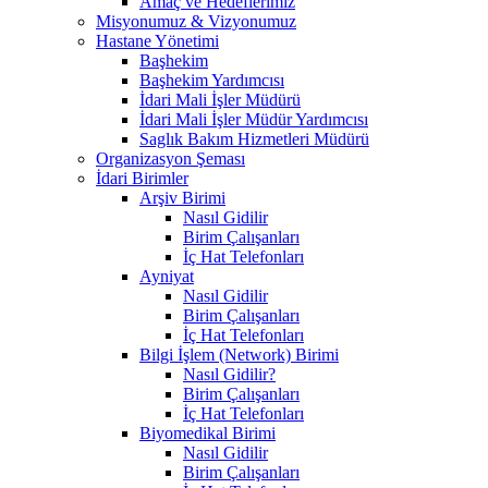
Amaç ve Hedeflerimiz
Misyonumuz & Vizyonumuz
Hastane Yönetimi
Başhekim
Başhekim Yardımcısı
İdari Mali İşler Müdürü
İdari Mali İşler Müdür Yardımcısı
Saglık Bakım Hizmetleri Müdürü
Organizasyon Şeması
İdari Birimler
Arşiv Birimi
Nasıl Gidilir
Birim Çalışanları
İç Hat Telefonları
Ayniyat
Nasıl Gidilir
Birim Çalışanları
İç Hat Telefonları
Bilgi İşlem (Network) Birimi
Nasıl Gidilir?
Birim Çalışanları
İç Hat Telefonları
Biyomedikal Birimi
Nasıl Gidilir
Birim Çalışanları