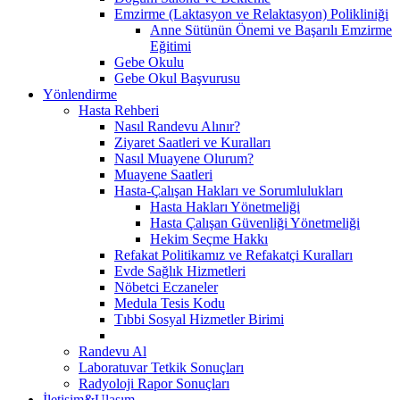
Emzirme (Laktasyon ve Relaktasyon) Polikliniği
Anne Sütünün Önemi ve Başarılı Emzirme
Eğitimi
Gebe Okulu
Gebe Okul Başvurusu
Yönlendirme
Hasta Rehberi
Nasıl Randevu Alınır?
Ziyaret Saatleri ve Kuralları
Nasıl Muayene Olurum?
Muayene Saatleri
Hasta-Çalışan Hakları ve Sorumlulukları
Hasta Hakları Yönetmeliği
Hasta Çalışan Güvenliği Yönetmeliği
Hekim Seçme Hakkı
Refakat Politikamız ve Refakatçi Kuralları
Evde Sağlık Hizmetleri
Nöbetci Eczaneler
Medula Tesis Kodu
Tıbbi Sosyal Hizmetler Birimi
Randevu Al
Laboratuvar Tetkik Sonuçları
Radyoloji Rapor Sonuçları
İletişim&Ulaşım