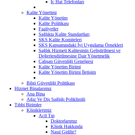
İç Hat Telefonları
Kalite Yönetimi
Kalite Yönetim
Kalite Politikası
Faaliyetler
Sağlıkta Kalite Standartları
SKS Kalite Komiteleri
SKS Kapsamındaki İyi Uygulama Örnekleri
Sağlık Hizmeti Kalitesinin Geliştirilmesi ve
Değerlendirilmesine Dair Yönetmelik
Çalışan Güvenliği Genelgesi
Kalite Yönetim Birimi
Kalite Yönetim Birimi İletişim
Bilgi Güvenliği Politikası
Hizmet Binalarımız
Ana Bina
Ağız Ve Diş Sağlığı Polikliniği
Tıbbi Birimler
Kliniklerimiz
Acil Tıp
Doktorlarımız
Klinik Hakkında
Nasıl Gidilir?