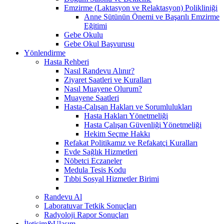
Emzirme (Laktasyon ve Relaktasyon) Polikliniği
Anne Sütünün Önemi ve Başarılı Emzirme
Eğitimi
Gebe Okulu
Gebe Okul Başvurusu
Yönlendirme
Hasta Rehberi
Nasıl Randevu Alınır?
Ziyaret Saatleri ve Kuralları
Nasıl Muayene Olurum?
Muayene Saatleri
Hasta-Çalışan Hakları ve Sorumlulukları
Hasta Hakları Yönetmeliği
Hasta Çalışan Güvenliği Yönetmeliği
Hekim Seçme Hakkı
Refakat Politikamız ve Refakatçi Kuralları
Evde Sağlık Hizmetleri
Nöbetci Eczaneler
Medula Tesis Kodu
Tıbbi Sosyal Hizmetler Birimi
Randevu Al
Laboratuvar Tetkik Sonuçları
Radyoloji Rapor Sonuçları
İletişim&Ulaşım