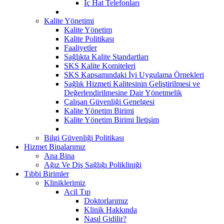
İç Hat Telefonları
Kalite Yönetimi
Kalite Yönetim
Kalite Politikası
Faaliyetler
Sağlıkta Kalite Standartları
SKS Kalite Komiteleri
SKS Kapsamındaki İyi Uygulama Örnekleri
Sağlık Hizmeti Kalitesinin Geliştirilmesi ve
Değerlendirilmesine Dair Yönetmelik
Çalışan Güvenliği Genelgesi
Kalite Yönetim Birimi
Kalite Yönetim Birimi İletişim
Bilgi Güvenliği Politikası
Hizmet Binalarımız
Ana Bina
Ağız Ve Diş Sağlığı Polikliniği
Tıbbi Birimler
Kliniklerimiz
Acil Tıp
Doktorlarımız
Klinik Hakkında
Nasıl Gidilir?