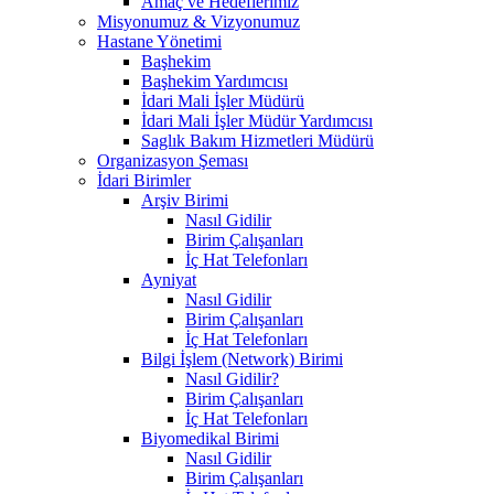
Amaç ve Hedeflerimiz
Misyonumuz & Vizyonumuz
Hastane Yönetimi
Başhekim
Başhekim Yardımcısı
İdari Mali İşler Müdürü
İdari Mali İşler Müdür Yardımcısı
Saglık Bakım Hizmetleri Müdürü
Organizasyon Şeması
İdari Birimler
Arşiv Birimi
Nasıl Gidilir
Birim Çalışanları
İç Hat Telefonları
Ayniyat
Nasıl Gidilir
Birim Çalışanları
İç Hat Telefonları
Bilgi İşlem (Network) Birimi
Nasıl Gidilir?
Birim Çalışanları
İç Hat Telefonları
Biyomedikal Birimi
Nasıl Gidilir
Birim Çalışanları