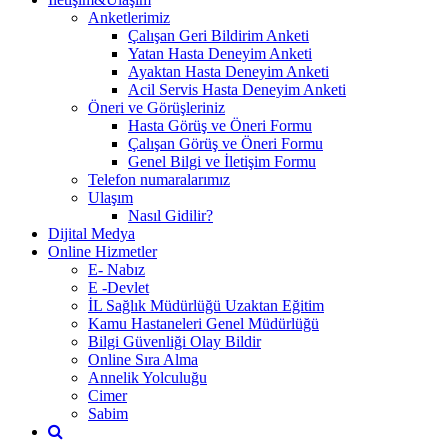
Anketlerimiz
Çalışan Geri Bildirim Anketi
Yatan Hasta Deneyim Anketi
Ayaktan Hasta Deneyim Anketi
Acil Servis Hasta Deneyim Anketi
Öneri ve Görüşleriniz
Hasta Görüş ve Öneri Formu
Çalışan Görüş ve Öneri Formu
Genel Bilgi ve İletişim Formu
Telefon numaralarımız
Ulaşım
Nasıl Gidilir?
Dijital Medya
Online Hizmetler
E- Nabız
E -Devlet
İL Sağlık Müdürlüğü Uzaktan Eğitim
Kamu Hastaneleri Genel Müdürlüğü
Bilgi Güvenliği Olay Bildir
Online Sıra Alma
Annelik Yolculuğu
Cimer
Sabim