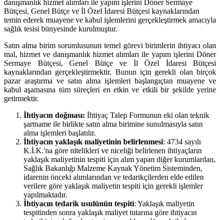
danışmanlık hizmet alımları ile yapım işlerini Döner Sermaye
Bütçesi, Genel Bütçe ve İl Özel İdaresi Bütçesi kaynaklarından
temin ederek muayene ve kabul işlemlerini gerçekleştirmek amacıyla
sağlık tesisi bünyesinde kurulmuştur.
Satın alma birim sorumlusunun temel görevi birimlerin ihtiyacı olan
mal, hizmet ve danışmanlık hizmet alımları ile yapım işlerini Döner
Sermaye Bütçesi, Genel Bütçe ve İl Özel İdaresi Bütçesi
kaynaklarından gerçekleştirmektir. Bunun için gerekli olan birçok
pazar araştırma ve satın alma işlemleri başlangıçtan muayene ve
kabul aşamasına tüm süreçleri en etkin ve etkili bir şekilde yerine
getirmektir.
İhtiyacın doğması:
İhtiyaç Talep Formunun eki olan teknik
şartname ile birlikte satın alma birimine sunulmasıyla satın
alma işlemleri başlatılır.
İhtiyacın yaklaşık maliyetinin belirlenmesi
: 4734 sayılı
K.İ.K.'na göre nitelikleri ve niceliği belirlenen ihtiyaçların
yaklaşık maliyetinin tespiti için alım yapan diğer kurumlardan,
Sağlık Bakanlığı Malzeme Kaynak Yönetim Sisteminden,
idarenin önceki alımlarından ve tedarikçilerden elde edilen
verilere göre yaklaşık maliyetin tespiti için gerekli işlemler
yapılmaktadır.
İhtiyacın tedarik usulünün tespiti
: Yaklaşık maliyetin
tespitinden sonra yaklaşık maliyet tutarına göre ihtiyacın