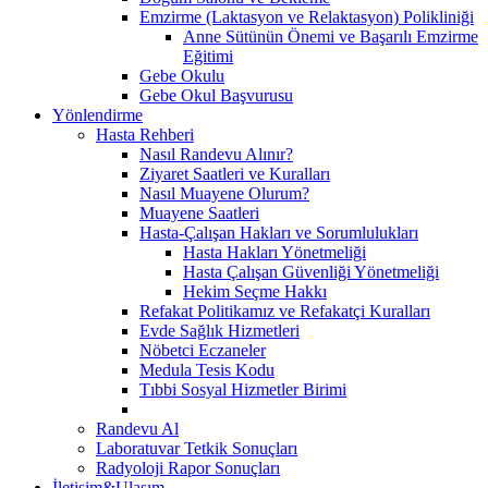
Emzirme (Laktasyon ve Relaktasyon) Polikliniği
Anne Sütünün Önemi ve Başarılı Emzirme
Eğitimi
Gebe Okulu
Gebe Okul Başvurusu
Yönlendirme
Hasta Rehberi
Nasıl Randevu Alınır?
Ziyaret Saatleri ve Kuralları
Nasıl Muayene Olurum?
Muayene Saatleri
Hasta-Çalışan Hakları ve Sorumlulukları
Hasta Hakları Yönetmeliği
Hasta Çalışan Güvenliği Yönetmeliği
Hekim Seçme Hakkı
Refakat Politikamız ve Refakatçi Kuralları
Evde Sağlık Hizmetleri
Nöbetci Eczaneler
Medula Tesis Kodu
Tıbbi Sosyal Hizmetler Birimi
Randevu Al
Laboratuvar Tetkik Sonuçları
Radyoloji Rapor Sonuçları
İletişim&Ulaşım