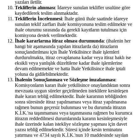
yazıları iletilir.
Tekliflerin alınması
: İdareye sunulan teklifler usulüne göre
kaydedilerek teslim alınmaktadır.
Tekliflerin İncelenmesi
: İhale günü ihale saatinde idareye
sunulan teklif zarfları ihale komisyonuna teslim edilmekte ve
ihale oturumu sırasında da gerekli kayıtların tutulması için
komisyona destek verilmektedir.
İhale kararlarına itiraz olması durumunda
: (ihalenin her
hangi bir aşamasında yapılan itirazlarda da) itirazların
sonuçlandırılması için İhale Yetkilisince ihale işlemleri
durdurulmakta, itiraz cevaplanana kadar veya itiraz haklı ise
eksikli veya yanlışlık düzeltilene kadar ihale işlemlerine
devam edilmemekte ve hatta İhale Yetkilisince ihale iptali
yoluna da gidilebilmektedir.
İhalenin Sonuçlanması ve Sözleşme imzalanması
:
Komisyonların kararı ihale yetkilisince onaylandıktan sonra
mevzuata uygun süreler geçirilmeden isteklilere kesinleşen
ihale kararı tebliğ edilmektedir. İhale kararının tebliğinden
sonra süresinde itiraz yapılmaması veya itiraz yapılmasına
rağmen bunun geçersiz bulunması ve bu durumda itirazın
K.İ.K.'na taşınmaması veya taşınmasına rağmen bu kurumca
itirazın reddedilmesi durumlarında kararın kesinleşmesiyle
ihale üzerinde kalan istekliye sözleşme yapması için davet
yazısı tebliğ edilmektedir. Süresi içinde kesin teminatını
yatırması ve 4734 sayılı K.İ.K.'nun 10 maddesinde sayılan