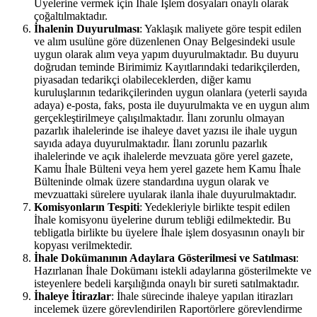
Üyelerine vermek için İhale İşlem dosyaları onaylı olarak
çoğaltılmaktadır.
İhalenin Duyurulması
: Yaklaşık maliyete göre tespit edilen
ve alım usulüne göre düzenlenen Onay Belgesindeki usule
uygun olarak alım veya yapım duyurulmaktadır. Bu duyuru
doğrudan teminde Birimimiz Kayıtlarındaki tedarikçilerden,
piyasadan tedarikçi olabileceklerden, diğer kamu
kuruluşlarının tedarikçilerinden uygun olanlara (yeterli sayıda
adaya) e-posta, faks, posta ile duyurulmakta ve en uygun alım
gerçekleştirilmeye çalışılmaktadır. İlanı zorunlu olmayan
pazarlık ihalelerinde ise ihaleye davet yazısı ile ihale uygun
sayıda adaya duyurulmaktadır. İlanı zorunlu pazarlık
ihalelerinde ve açık ihalelerde mevzuata göre yerel gazete,
Kamu İhale Bülteni veya hem yerel gazete hem Kamu İhale
Bülteninde olmak üzere standardına uygun olarak ve
mevzuattaki sürelere uyularak ilanla ihale duyurulmaktadır.
Komisyonların Tespiti
: Yedekleriyle birlikte tespit edilen
İhale komisyonu üyelerine durum tebliği edilmektedir. Bu
tebligatla birlikte bu üyelere İhale işlem dosyasının onaylı bir
kopyası verilmektedir.
İhale Dokümanının Adaylara Gösterilmesi ve Satılması
:
Hazırlanan İhale Dokümanı istekli adaylarına gösterilmekte ve
isteyenlere bedeli karşılığında onaylı bir sureti satılmaktadır.
İhaleye İtirazlar
: İhale sürecinde ihaleye yapılan itirazları
incelemek üzere görevlendirilen Raportörlere görevlendirme