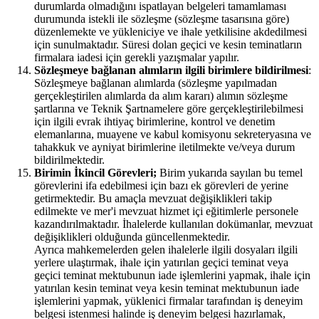
durumlarda olmadığını ispatlayan belgeleri tamamlaması
durumunda istekli ile sözleşme (sözleşme tasarısına göre)
düzenlemekte ve yükleniciye ve ihale yetkilisine akdedilmesi
için sunulmaktadır. Süresi dolan geçici ve kesin teminatların
firmalara iadesi için gerekli yazışmalar yapılır.
Sözleşmeye bağlanan alımların ilgili birimlere bildirilmesi
:
Sözleşmeye bağlanan alımlarda (sözleşme yapılmadan
gerçekleştirilen alımlarda da alım kararı) alımın sözleşme
şartlarına ve Teknik Şartnamelere göre gerçekleştirilebilmesi
için ilgili evrak ihtiyaç birimlerine, kontrol ve denetim
elemanlarına, muayene ve kabul komisyonu sekreteryasına ve
tahakkuk ve ayniyat birimlerine iletilmekte ve/veya durum
bildirilmektedir.
Birimin İkincil Görevleri;
Birim yukarıda sayılan bu temel
görevlerini ifa edebilmesi için bazı ek görevleri de yerine
getirmektedir. Bu amaçla mevzuat değişiklikleri takip
edilmekte ve mer'i mevzuat hizmet içi eğitimlerle personele
kazandırılmaktadır. İhalelerde kullanılan dokümanlar, mevzuat
değişiklikleri olduğunda güncellenmektedir.
Ayrıca mahkemelerden gelen ihalelerle ilgili dosyaları ilgili
yerlere ulaştırmak, ihale için yatırılan geçici teminat veya
geçici teminat mektubunun iade işlemlerini yapmak, ihale için
yatırılan kesin teminat veya kesin teminat mektubunun iade
işlemlerini yapmak, yüklenici firmalar tarafından iş deneyim
belgesi istenmesi halinde iş deneyim belgesi hazırlamak,