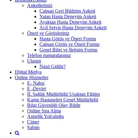
Anketlerimiz
Çalışan Geri Bildirim Anketi
Yatan Hasta Deneyim Anketi
Ayaktan Hasta Deneyim Anketi
Acil Servis Hasta Deneyim Anketi
Öneri ve Görüşleriniz
Hasta Görüş ve Öneri Formu
Çalışan Görüş ve Öneri Formu
Genel Bilgi ve İletişim Formu
Telefon numaralarımız
Ulaşım
Nasıl Gidilir?
Dijital Medya
Online Hizmetler
E- Nabız
E -Devlet
İL Sağlık Müdürlüğü Uzaktan Eğitim
Kamu Hastaneleri Genel Müdürlüğü
Bilgi Güvenliği Olay Bildir
Online Sıra Alma
Annelik Yolculuğu
Cimer
Sabim