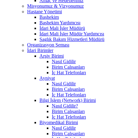
Amaç ve Hedeflerimiz
Misyonumuz & Vizyonumuz
Hastane Yönetimi
Başhekim
Başhekim Yardımcısı
İdari Mali İşler Müdürü
İdari Mali İşler Müdür Yardımcısı
Saglık Bakım Hizmetleri Müdürü
Organizasyon Şeması
İdari Birimler
Arşiv Birimi
Nasıl Gidilir
Birim Çalışanları
İç Hat Telefonları
Ayniyat
Nasıl Gidilir
Birim Çalışanları
İç Hat Telefonları
Bilgi İşlem (Network) Birimi
Nasıl Gidilir?
Birim Çalışanları
İç Hat Telefonları
Biyomedikal Birimi
Nasıl Gidilir
Birim Çalışanları