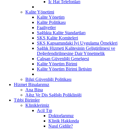
İç Hat Telefonları
Kalite Yönetimi
Kalite Yönetim
Kalite Politikası
Faaliyetler
Sağlıkta Kalite Standartları
SKS Kalite Komiteleri
SKS Kapsamındaki İyi Uygulama Örnekleri
Sağlık Hizmeti Kalitesinin Geliştirilmesi ve
Değerlendirilmesine Dair Yönetmelik
Çalışan Güvenliği Genelgesi
Kalite Yönetim Birimi
Kalite Yönetim Birimi İletişim
Bilgi Güvenliği Politikası
Hizmet Binalarımız
Ana Bina
Ağız Ve Diş Sağlığı Polikliniği
Tıbbi Birimler
Kliniklerimiz
Acil Tıp
Doktorlarımız
Klinik Hakkında
Nasıl Gidilir?