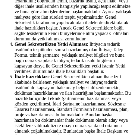
tedarikinin; doğrudan temin, pazarlık usulü, açık ihale veya
diğer ihale usullerinden hangisiyle yapılacağı tespit edilmekte
ve buna göre alım işlemlerine başlanmaktadır. Ayrıca yaklaşık
maliyete göre ilan süreleri tespiti yapılmaktadır. Genel
Sekreterlik tarafından yapılacak olan ihalelerde direkt olarak
ihale hazırlıkları başlar. Ancak Genel Sekreterliklere bağlı
sağlık tesislerinin kendi bünyelerinde alım yapacak olmaları
durumunda yetki alınması zorunludur.
Genel Sekreterlikten Yetki Alınması:
İhtiyacın tedarik
usulünün tespitinden sonra hazırlanmış olan İhtiyaç Talep
Formu, teknik şartname, yaklaşık maliyet bilgileri ve buna
bağlı olarak yapılacak ihtiyaç tedarik usulü bilgilerini
kapsayan dosya ile Genel Sekreterlikten yetki istenir. Yetki
verilmesi durumunda ihale hazırlıkları başlatılır.
İhale hazırlıkları
: Genel Sekreterlikten alınan ihale izni
akabinde belirlenen yaklaşık maliyet ve ihtiyaç tedarik
usulünü de kapsayan ihale onay belgesi düzenlenmekte,
doküman hazırlıklarına ve ilan hazırlığına başlanmaktadır. Bu
hazırlıklar içinde Teknik Şartnamenin hazırlanması veya
gözden geçirilmesi, İdari Şartname hazırlanması, Sözleşme
Tasarısı hazırlanması, Standart Formların hazırlanması, plan,
proje vs hazırlanması bulunmaktadır. Bundan başka
hazırlanan bu dokümanlar ihale dokümanı olarak aday veya
isteklilere satılmak üzere onaylı olarak ya da cd ortamına
alınarak çoğaltılmaktadır. Bunlardan başka İhale Başkanı ve