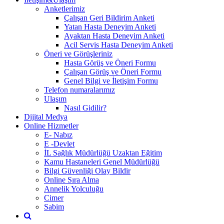
Anketlerimiz
Çalışan Geri Bildirim Anketi
Yatan Hasta Deneyim Anketi
Ayaktan Hasta Deneyim Anketi
Acil Servis Hasta Deneyim Anketi
Öneri ve Görüşleriniz
Hasta Görüş ve Öneri Formu
Çalışan Görüş ve Öneri Formu
Genel Bilgi ve İletişim Formu
Telefon numaralarımız
Ulaşım
Nasıl Gidilir?
Dijital Medya
Online Hizmetler
E- Nabız
E -Devlet
İL Sağlık Müdürlüğü Uzaktan Eğitim
Kamu Hastaneleri Genel Müdürlüğü
Bilgi Güvenliği Olay Bildir
Online Sıra Alma
Annelik Yolculuğu
Cimer
Sabim