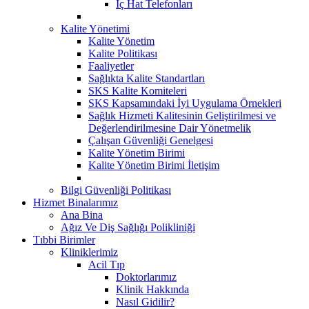
İç Hat Telefonları
Kalite Yönetimi
Kalite Yönetim
Kalite Politikası
Faaliyetler
Sağlıkta Kalite Standartları
SKS Kalite Komiteleri
SKS Kapsamındaki İyi Uygulama Örnekleri
Sağlık Hizmeti Kalitesinin Geliştirilmesi ve
Değerlendirilmesine Dair Yönetmelik
Çalışan Güvenliği Genelgesi
Kalite Yönetim Birimi
Kalite Yönetim Birimi İletişim
Bilgi Güvenliği Politikası
Hizmet Binalarımız
Ana Bina
Ağız Ve Diş Sağlığı Polikliniği
Tıbbi Birimler
Kliniklerimiz
Acil Tıp
Doktorlarımız
Klinik Hakkında
Nasıl Gidilir?