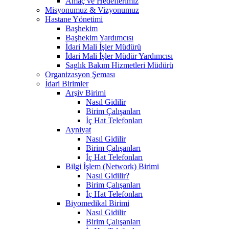
Amaç ve Hedeflerimiz
Misyonumuz & Vizyonumuz
Hastane Yönetimi
Başhekim
Başhekim Yardımcısı
İdari Mali İşler Müdürü
İdari Mali İşler Müdür Yardımcısı
Saglık Bakım Hizmetleri Müdürü
Organizasyon Şeması
İdari Birimler
Arşiv Birimi
Nasıl Gidilir
Birim Çalışanları
İç Hat Telefonları
Ayniyat
Nasıl Gidilir
Birim Çalışanları
İç Hat Telefonları
Bilgi İşlem (Network) Birimi
Nasıl Gidilir?
Birim Çalışanları
İç Hat Telefonları
Biyomedikal Birimi
Nasıl Gidilir
Birim Çalışanları