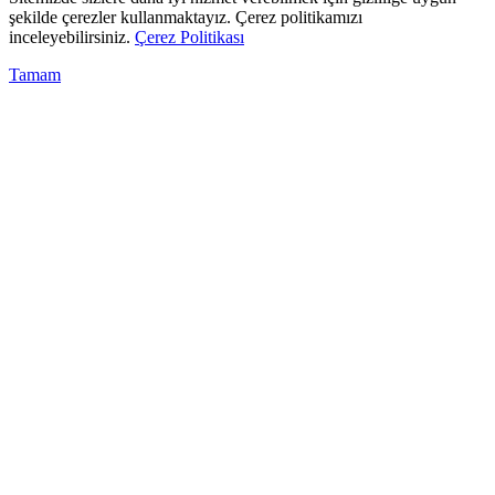
şekilde çerezler kullanmaktayız. Çerez politikamızı
inceleyebilirsiniz.
Çerez Politikası
Tamam