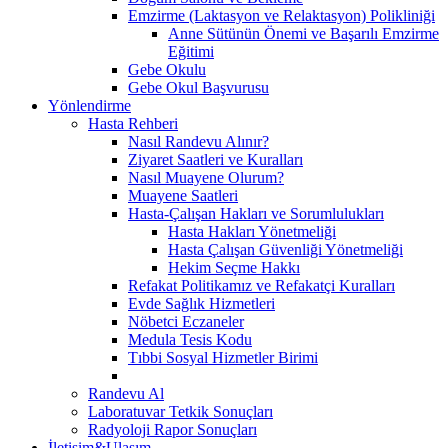
Emzirme (Laktasyon ve Relaktasyon) Polikliniği
Anne Sütünün Önemi ve Başarılı Emzirme
Eğitimi
Gebe Okulu
Gebe Okul Başvurusu
Yönlendirme
Hasta Rehberi
Nasıl Randevu Alınır?
Ziyaret Saatleri ve Kuralları
Nasıl Muayene Olurum?
Muayene Saatleri
Hasta-Çalışan Hakları ve Sorumlulukları
Hasta Hakları Yönetmeliği
Hasta Çalışan Güvenliği Yönetmeliği
Hekim Seçme Hakkı
Refakat Politikamız ve Refakatçi Kuralları
Evde Sağlık Hizmetleri
Nöbetci Eczaneler
Medula Tesis Kodu
Tıbbi Sosyal Hizmetler Birimi
Randevu Al
Laboratuvar Tetkik Sonuçları
Radyoloji Rapor Sonuçları
İletişim&Ulaşım