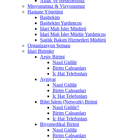
Amaç ve Hedeflerimiz
Misyonumuz & Vizyonumuz
Hastane Yönetimi
Başhekim
Başhekim Yardımcısı
İdari Mali İşler Müdürü
İdari Mali İşler Müdür Yardımcısı
Saglık Bakım Hizmetleri Müdürü
Organizasyon Şeması
İdari Birimler
Arşiv Birimi
Nasıl Gidilir
Birim Çalışanları
İç Hat Telefonları
Ayniyat
Nasıl Gidilir
Birim Çalışanları
İç Hat Telefonları
Bilgi İşlem (Network) Birimi
Nasıl Gidilir?
Birim Çalışanları
İç Hat Telefonları
Biyomedikal Birimi
Nasıl Gidilir
Birim Çalışanları