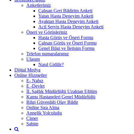
Anketlerimiz
Çalışan Geri Bildirim Anketi
Yatan Hasta Deneyim Anketi
Ayaktan Hasta Deneyim Anketi
Acil Servis Hasta Deneyim Anketi
Öneri ve Görüşleriniz
Hasta Görüş ve Öneri Formu
Çalışan Görüş ve Öneri Formu
Genel Bilgi ve İletişim Formu
Telefon numaralarımız
Ulaşım
Nasıl Gidilir?
Dijital Medya
Online Hizmetler
E- Nabız
E -Devlet
İL Sağlık Müdürlüğü Uzaktan Eğitim
Kamu Hastaneleri Genel Müdürlüğü
Bilgi Güvenliği Olay Bildir
Online Sıra Alma
Annelik Yolculuğu
Cimer
Sabim