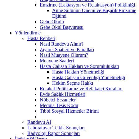
Emzirme (Laktasyon ve Relaktasyon) Polikliniği
Anne Sütünün Önemi ve Başarılı Emzirme
Eğitimi
Gebe Okulu
Gebe Okul Başvurusu
Yönlendirme
Hasta Rehberi
Nasıl Randevu Alınır?
Ziyaret Saatleri ve Kuralları
Nasıl Muayene Olurum?
Muayene Saatleri
Hasta-Çalışan Hakları ve Sorumlulukları
Hasta Hakları Yönetmeliği
Hasta Çalışan Güvenliği Yönetmeliği
Hekim Seçme Hakkı
Refakat Politikamız ve Refakatçi Kuralları
Evde Sağlık Hizmetleri
Nöbetci Eczaneler
Medula Tesis Kodu
Tıbbi Sosyal Hizmetler Birimi
Randevu Al
Laboratuvar Tetkik Sonuçları
Radyoloji Rapor Sonuçları
İletişim&Ulaşım