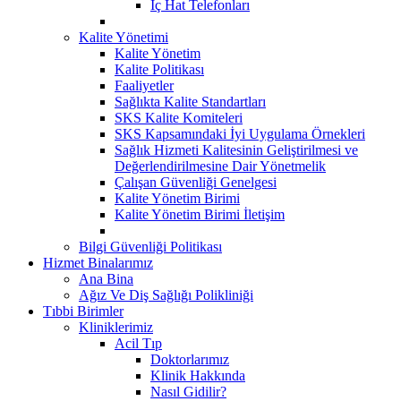
İç Hat Telefonları
Kalite Yönetimi
Kalite Yönetim
Kalite Politikası
Faaliyetler
Sağlıkta Kalite Standartları
SKS Kalite Komiteleri
SKS Kapsamındaki İyi Uygulama Örnekleri
Sağlık Hizmeti Kalitesinin Geliştirilmesi ve
Değerlendirilmesine Dair Yönetmelik
Çalışan Güvenliği Genelgesi
Kalite Yönetim Birimi
Kalite Yönetim Birimi İletişim
Bilgi Güvenliği Politikası
Hizmet Binalarımız
Ana Bina
Ağız Ve Diş Sağlığı Polikliniği
Tıbbi Birimler
Kliniklerimiz
Acil Tıp
Doktorlarımız
Klinik Hakkında
Nasıl Gidilir?